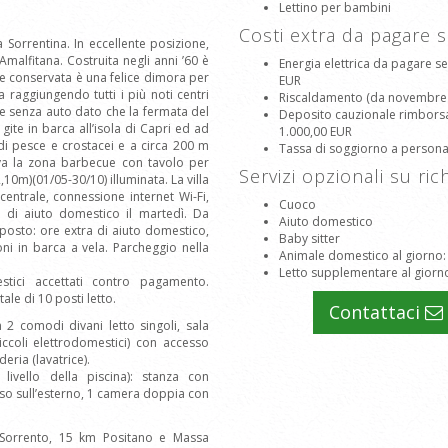
Lettino per bambini
Costi extra da pagare 
la Sorrentina. In eccellente posizione,
alfitana. Costruita negli anni ’60 è
Energia elettrica da pagare s
te conservata è una felice dimora per
EUR
 raggiungendo tutti i più noti centri
Riscaldamento (da novembre a 
he senza auto dato che la fermata del
Deposito cauzionale rimborsabi
 gite in barca all’isola di Capri ed ad
1.000,00 EUR
 di pesce e crostacei e a circa 200 m
Tassa di soggiorno a person
rova la zona barbecue con tavolo per
Servizi opzionali su ric
2,10m)(01/05-30/10) illuminata. La villa
entrale, connessione internet Wi-Fi,
Cuoco
 di aiuto domestico il martedì. Da
Aiuto domestico
posto: ore extra di aiuto domestico,
Baby sitter
oni in barca a vela. Parcheggio nella
Animale domestico al giorno
Letto supplementare al giorn
tici accettati contro pagamento.
tale di 10 posti letto.
Contattaci
2 comodi divani letto singoli, sala
iccoli elettrodomestici) con accesso
ria (lavatrice).
livello della piscina): stanza con
sso sull’esterno, 1 camera doppia con
 Sorrento, 15 km Positano e Massa