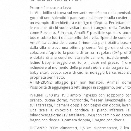
Proprietà in uso esclusivo
La Villa Idillio si trova sul versante Amalfitano della peniso
gode di uno splendido panorama sul mare e sulla costiera Am
un esempio di architettura e design dell’epoca. Perfettamen
le vacanze di chi vuole visitare questo angolo della Costiera
come Positano., Sorrento, Amalfi. E’ possibile spostarsi anc
bus è subito fuori dal cancello della villa. Splendide sono le
Amalfi. La cucina della zona è rinomata per i piatti a base
dalla villa si trova una ottima pizzeria. Nel giardino si t
colazioni all’aperto, la piscina di forma irregolare (9x4 prof. 
è dotata di aria condizionata nelle camere, riscaldamento c
lettino baby e seggiolone. Sono incluse nel prezzo 4 ore
richiedere al momento della prenotazione e da pagare sul 
baby sitter, cuoco, corsi di cucina, noleggio barca, escursi
proprietà per 4 auto.
ATTENZIONE: alloggio per non fumatori. Animali domes
Possibilità di aggiungere 2 letti singoli in soggiorno, per un to
INTERNI: (340 m2) P.T.: ampio ingresso con soggiorno con 
pranzo, cucina (forno, microonde, freezer, lavastoviglie, p
sulla terrazza, 1 camera doppia con bagno con doccia, lavande
Una scala a chiocciola conduce al piano inferiore (al 
biliardo/soggiorno (TV satellitare, DVD) con camino ed acce
bagno con doccia, 1 camera doppia, 1 bagno con doccia.
DISTANZE: 200m alimentari, 1,5 km supermercato, 7 km