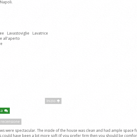
Napoli.
ree
Lavastoviglie
Lavatrice
ne all'aperto
re
Inizio
asa
a recensione
ews were spectacular. The inside of the house was clean and had ample space 
 could have been a bit more soft (if you prefer firm then you should be comfor