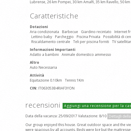
Lubrense, 26 km Pompei, 30 km Amalfi, 35 km Ravello, 50 km 
Caratteristiche
Dotazioni
Aria condizionata
Barbecue
Giardino recintato
Internet f
Lettino baby
Parcheggio
Piscina Privata
Possibilità di ce
Riscaldamento centrale
Teli per piscina forniti
TV satellita
Informazioni Importanti
Adatto a bambini
Animale domestico ammesso
Altro
Auto Necessaria
Attività
Equitazione 0.10km
Tennis 1Km
CIN:
IT063053B4RIAF3YON
recensioni
Aggiungi una recensione per la c
Data della vacanza: 25/09/2017 Valutazione: 8/10
Dettagli dell
Our group enjoyed this house. Great outdoor space and the vi
were spacious by all accounts. Beds were big but the mattresses