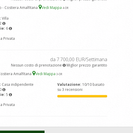
o - Costiera Amalfitana
Vedi Mappa
4
-OR
:
Villa
2
ie:
6
na Privata
da 7.700,00 EUR/Settimana
Nessun costo di prenotazione
Miglior prezzo garantito
 Costiera Amalfitana
Vedi Mappa
3
-OR
:
Casa indipendente
Valutazione:
10/10 basato
0
su 3 recensioni
ie:
5
na Privata