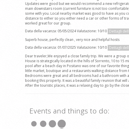
Updates were good but we would recommend a new refrigerator as
main downstairs room (current furniture is not too comfortable
some with you. Local nearby market was good to have as you could
distance to either so you either need a car or other forms of tra
worked great for our group.
Data della vacanza: 05/05/2024 Valutazione: 10/10
Dettagli del
Superb house, perfectly clean , very nice and helpful hosts
Data della vacanza: 01/07/2025 Valutazione: 10/10
Dettagli del
Dear traveler,We enjoyed a close family trip. We were a group of
House is strategically located in the hills of Sorrento, 10 to 15 
pool after a beach day in Positano was one of our favorite things
little market, boutique and a restaurants walking distance from 
Bedrooms were great and all bedrooms had a bathroom with all y
booking this property. It was a beautiful family reunion that wil
After the touristic places, it was a relaxing day to go by the clo
Events and things to do: