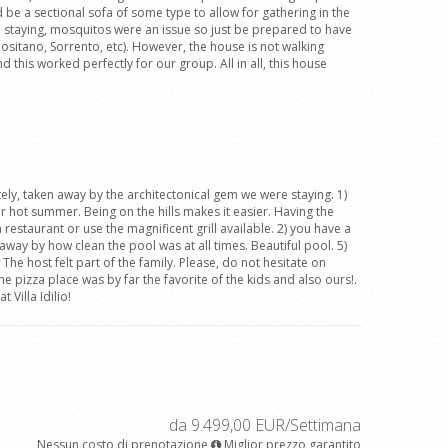
e a sectional sofa of some type to allow for gathering in the
e staying, mosquitos were an issue so just be prepared to have
Positano, Sorrento, etc). However, the house is not walking
 this worked perfectly for our group. All in all, this house
ely, taken away by the architectonical gem we were staying. 1)
for hot summer. Being on the hills makes it easier. Having the
restaurant or use the magnificent grill available. 2) you have a
away by how clean the pool was at all times. Beautiful pool. 5)
 host felt part of the family. Please, do not hesitate on
e pizza place was by far the favorite of the kids and also ours!.
 Villa Idilio!
da 9.499,00 EUR/Settimana
Nessun costo di prenotazione
Miglior prezzo garantito