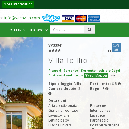
More information
us:
info@vacavilla.com
€ EUR
Italiano
VV33941
15%
off
Villa Idillio
Piano di Sorrento
-
Sorrento, Ischia e Capri
-
Costiera Amalfitana
Vedi Mappa
3
-OR
Tipo alloggio:
Villa
Posti letto:
6-8
Camere doppie:
3
Bagni:
3
Dotazioni:
Aria condizionata
Barbecue
Giardino recintato
Internet free
Lavastoviglie
Lavatrice
Lettino baby
Parcheggio
Piscina Privata
Possibilità di cene