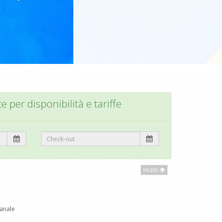
te per disponibilità e tariffe
Inizio
anale