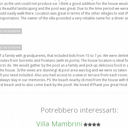
 the unit could not produce ice. I think a good addition for the house would b
). Beautiful landscaping and the pool was great. Due to the time period we wer
 easily walk there. Location was great in terms of the other villages to visit (
nsportation. The owner of the villa provided a very reliable name for a driver and
la recensione
la recensione
 a family with grandparents, that included kids from 15 to 7 yo. We were definit
minutes from Sorrento and Positano (with its ports). The house location is ideal 
 to do. We would gather by the pool as a family and pick up delicious food in a 
the house. 3) the views are stunning!.4) pool area was big and we were so taken 
ou need included. Also you had access to a view or terrace from each room. The
l always stay in our memories. PS: the beach nearby (8 min) from the house with th
sest beach and to also come back by the pool!. We loved it!Thank you great Host at
Potrebbero interessarti:
Villa Mambrini