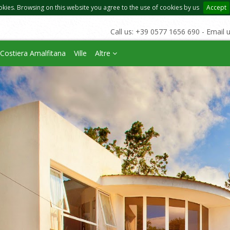
okies. Browsing on this website you agree to the use of cookies by us
Accept
Call us: +39 0577 1656 690 - Email 
Costiera Amalfitana
Ville
Altre