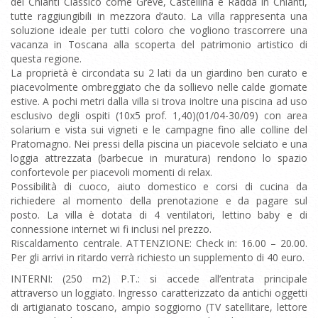
del Chianti Classico come Greve, Castellina e Radda in Chianti,
tutte raggiungibili in mezzora d’auto. La villa rappresenta una
soluzione ideale per tutti coloro che vogliono trascorrere una
vacanza in Toscana alla scoperta del patrimonio artistico di
questa regione.
La proprietà è circondata su 2 lati da un giardino ben curato e
piacevolmente ombreggiato che da sollievo nelle calde giornate
estive. A pochi metri dalla villa si trova inoltre una piscina ad uso
esclusivo degli ospiti (10x5 prof. 1,40)(01/04-30/09) con area
solarium e vista sui vigneti e le campagne fino alle colline del
Pratomagno. Nei pressi della piscina un piacevole selciato e una
loggia attrezzata (barbecue in muratura) rendono lo spazio
confortevole per piacevoli momenti di relax.
Possibilità di cuoco, aiuto domestico e corsi di cucina da
richiedere al momento della prenotazione e da pagare sul
posto. La villa è dotata di 4 ventilatori, lettino baby e di
connessione internet wi fi inclusi nel prezzo.
Riscaldamento centrale. ATTENZIONE: Check in: 16.00 – 20.00.
Per gli arrivi in ritardo verrà richiesto un supplemento di 40 euro.
INTERNI: (250 m2) P.T.: si accede all’entrata principale
attraverso un loggiato. Ingresso caratterizzato da antichi oggetti
di artigianato toscano, ampio soggiorno (TV satellitare, lettore