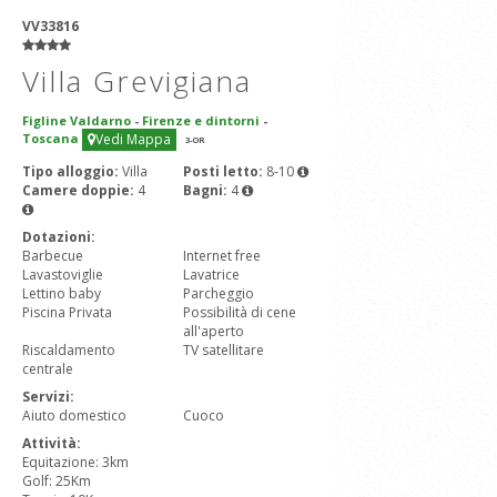
VV33816
Villa Grevigiana
Figline Valdarno
-
Firenze e dintorni
-
Toscana
Vedi Mappa
3
-OR
Tipo alloggio:
Villa
Posti letto:
8-10
Camere doppie:
4
Bagni:
4
Dotazioni:
Barbecue
Internet free
Lavastoviglie
Lavatrice
Lettino baby
Parcheggio
Piscina Privata
Possibilità di cene
all'aperto
Riscaldamento
TV satellitare
centrale
Servizi:
Aiuto domestico
Cuoco
Attività:
Equitazione: 3km
Golf: 25Km