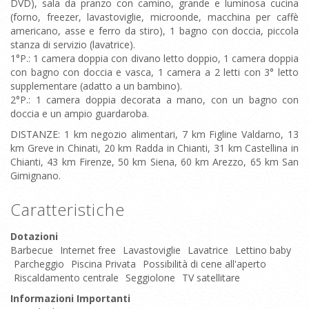
DVD), sala da pranzo con camino, grande e luminosa cucina
(forno, freezer, lavastoviglie, microonde, macchina per caffè
americano, asse e ferro da stiro), 1 bagno con doccia, piccola
stanza di servizio (lavatrice).
1°P.: 1 camera doppia con divano letto doppio, 1 camera doppia
con bagno con doccia e vasca, 1 camera a 2 letti con 3° letto
supplementare (adatto a un bambino).
2°P.: 1 camera doppia decorata a mano, con un bagno con
doccia e un ampio guardaroba.
DISTANZE: 1 km negozio alimentari, 7 km Figline Valdarno, 13
km Greve in Chinati, 20 km Radda in Chianti, 31 km Castellina in
Chianti, 43 km Firenze, 50 km Siena, 60 km Arezzo, 65 km San
Gimignano.
Caratteristiche
Dotazioni
Barbecue
Internet free
Lavastoviglie
Lavatrice
Lettino baby
Parcheggio
Piscina Privata
Possibilità di cene all'aperto
Riscaldamento centrale
Seggiolone
TV satellitare
Informazioni Importanti