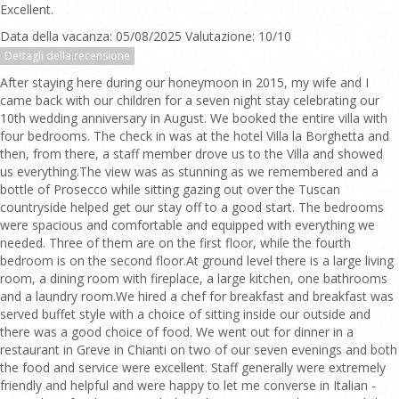
Excellent.
Data della vacanza: 05/08/2025 Valutazione: 10/10
Dettagli della recensione
After staying here during our honeymoon in 2015, my wife and I
came back with our children for a seven night stay celebrating our
10th wedding anniversary in August. We booked the entire villa with
four bedrooms. The check in was at the hotel Villa la Borghetta and
then, from there, a staff member drove us to the Villa and showed
us everything.The view was as stunning as we remembered and a
bottle of Prosecco while sitting gazing out over the Tuscan
countryside helped get our stay off to a good start. The bedrooms
were spacious and comfortable and equipped with everything we
needed. Three of them are on the first floor, while the fourth
bedroom is on the second floor.At ground level there is a large living
room, a dining room with fireplace, a large kitchen, one bathrooms
and a laundry room.We hired a chef for breakfast and breakfast was
served buffet style with a choice of sitting inside our outside and
there was a good choice of food. We went out for dinner in a
restaurant in Greve in Chianti on two of our seven evenings and both
the food and service were excellent. Staff generally were extremely
friendly and helpful and were happy to let me converse in Italian -