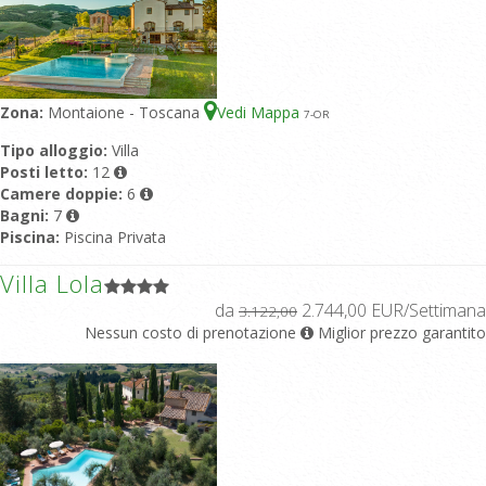
Zona:
Montaione - Toscana
Vedi Mappa
7
-OR
Tipo alloggio:
Villa
Posti letto:
12
Camere doppie:
6
Bagni:
7
Piscina:
Piscina Privata
Villa Lola
da
2.744,00 EUR/Settimana
3.122,00
Nessun costo di prenotazione
Miglior prezzo garantito