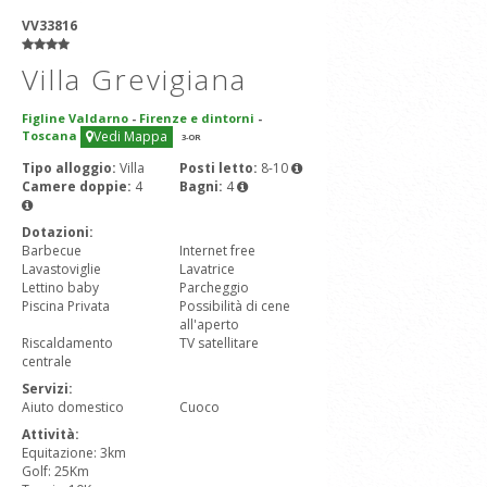
VV33816
Villa Grevigiana
Figline Valdarno
-
Firenze e dintorni
-
Toscana
Vedi Mappa
3
-OR
Tipo alloggio:
Villa
Posti letto:
8-10
Camere doppie:
4
Bagni:
4
Dotazioni:
Barbecue
Internet free
Lavastoviglie
Lavatrice
Lettino baby
Parcheggio
Piscina Privata
Possibilità di cene
all'aperto
Riscaldamento
TV satellitare
centrale
Servizi:
Aiuto domestico
Cuoco
Attività:
Equitazione: 3km
Golf: 25Km