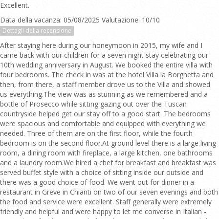
Excellent.
Data della vacanza: 05/08/2025 Valutazione: 10/10
Dettagli della recensione
After staying here during our honeymoon in 2015, my wife and I
came back with our children for a seven night stay celebrating our
10th wedding anniversary in August. We booked the entire villa with
four bedrooms. The check in was at the hotel Villa la Borghetta and
then, from there, a staff member drove us to the Villa and showed
us everything.The view was as stunning as we remembered and a
bottle of Prosecco while sitting gazing out over the Tuscan
countryside helped get our stay off to a good start. The bedrooms
were spacious and comfortable and equipped with everything we
needed. Three of them are on the first floor, while the fourth
bedroom is on the second floor.At ground level there is a large living
room, a dining room with fireplace, a large kitchen, one bathrooms
and a laundry room.We hired a chef for breakfast and breakfast was
served buffet style with a choice of sitting inside our outside and
there was a good choice of food. We went out for dinner in a
restaurant in Greve in Chianti on two of our seven evenings and both
the food and service were excellent. Staff generally were extremely
friendly and helpful and were happy to let me converse in Italian -