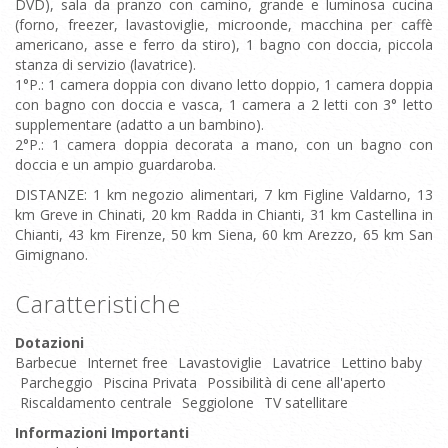
DVD), sala da pranzo con camino, grande e luminosa cucina
(forno, freezer, lavastoviglie, microonde, macchina per caffè
americano, asse e ferro da stiro), 1 bagno con doccia, piccola
stanza di servizio (lavatrice).
1°P.: 1 camera doppia con divano letto doppio, 1 camera doppia
con bagno con doccia e vasca, 1 camera a 2 letti con 3° letto
supplementare (adatto a un bambino).
2°P.: 1 camera doppia decorata a mano, con un bagno con
doccia e un ampio guardaroba.
DISTANZE: 1 km negozio alimentari, 7 km Figline Valdarno, 13
km Greve in Chinati, 20 km Radda in Chianti, 31 km Castellina in
Chianti, 43 km Firenze, 50 km Siena, 60 km Arezzo, 65 km San
Gimignano.
Caratteristiche
Dotazioni
Barbecue
Internet free
Lavastoviglie
Lavatrice
Lettino baby
Parcheggio
Piscina Privata
Possibilità di cene all'aperto
Riscaldamento centrale
Seggiolone
TV satellitare
Informazioni Importanti