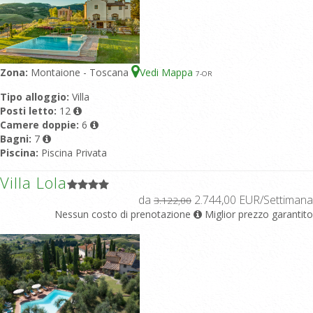
Zona:
Montaione - Toscana
Vedi Mappa
7
-OR
Tipo alloggio:
Villa
Posti letto:
12
Camere doppie:
6
Bagni:
7
Piscina:
Piscina Privata
Villa Lola
da
2.744,00 EUR/Settimana
3.122,00
Nessun costo di prenotazione
Miglior prezzo garantito