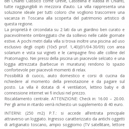
del Chianti Classico come Greve, Castellina e Radda in Chianti,
tutte raggiungibili in mezzora d’auto. La villa rappresenta una
soluzione ideale per tutti coloro che vogliono trascorrere una
vacanza in Toscana alla scoperta del patrimonio artistico di
questa regione.
La proprietà è circondata su 2 lati da un giardino ben curato e
piacevolmente ombreggiato che da sollievo nelle calde giornate
estive. A pochi metri dalla villa si trova inoltre una piscina ad uso
esclusivo degli ospiti (10x5 prof. 1,40)(01/04-30/09) con area
solarium e vista sui vigneti e le campagne fino alle colline del
Pratomagno. Nei pressi della piscina un piacevole selciato e una
loggia attrezzata (barbecue in muratura) rendono lo spazio
confortevole per piacevoli momenti di relax.
Possibilità di cuoco, aiuto domestico e corsi di cucina da
richiedere al momento della prenotazione e da pagare sul
posto. La villa è dotata di 4 ventilatori, lettino baby e di
connessione internet wi fi inclusi nel prezzo.
Riscaldamento centrale. ATTENZIONE: Check in: 16.00 – 20.00.
Per gli arrivi in ritardo verrà richiesto un supplemento di 40 euro.
INTERNI: (250 m2) P.T.: si accede all’entrata principale
attraverso un loggiato. Ingresso caratterizzato da antichi oggetti
di artigianato toscano, ampio soggiorno (TV satellitare, lettore