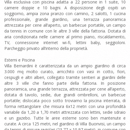
Villa esclusiva con piscina adatta a 22 persone in 1 suite, 10
camere doppie e 10 bagni. A disposizione degli ospiti un
soggiorno, ampia zona pranzo con camino, 2 salotti, 1 cucina
professionale, grande giardino, una terrazza panoramica
attrezzata per cene all’aperto, un barbecue portatile, un campo
da tennis in comune con le altre 3 ville della fattoria. Dotata di
aria condizionata nelle camere al primo piano, riscaldamento,
TV, connessione internet wi-fi, lettini baby, seggioloni.
Parcheggio privato all’interno della proprietà.
Esterni e Piscina
Villa Bernardini è caratterizzata da un ampio giardino di circa
3.000 mq molto curato, arricchito con vasi in cotto, fiori,
cespugli e altri alberi, collegato tramite sentieri ai giardini delle
altre 3 ville che fanno parte della fattoria. In posizione
panoramica, una grande terrazza, attrezzata per cene all’aperto,
dotata di tavolo, sedie, due grandi ombrelloni, un barbecue
portatile; dislocata poco sotto troviamo la piscina interrata, di
forma rettangolare che misura 6x12 metri con una profondità
variabile da 1,20 a 1,70 metri attrezzata con lettini, sedie sdraio
e un gazebo. Tutte le aree esterne sono ben mantenute e
curate. A circa 125 metri, nel giardino di Villa Buonvisi, un campo
da tennis di misure regolari (23,77 x 10,97 metri), in comune con