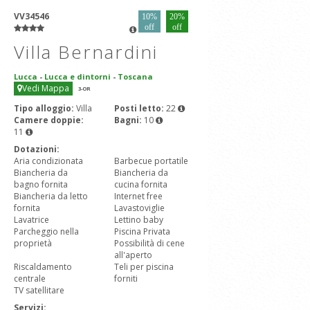
VV34546
10%
20%
off
off
Villa Bernardini
Lucca
-
Lucca e dintorni
-
Toscana
Vedi Mappa
3
-OR
Tipo alloggio:
Villa
Posti letto:
22
Camere doppie:
Bagni:
10
11
Dotazioni:
Aria condizionata
Barbecue portatile
Biancheria da
Biancheria da
bagno fornita
cucina fornita
Biancheria da letto
Internet free
fornita
Lavastoviglie
Lavatrice
Lettino baby
Parcheggio nella
Piscina Privata
proprietà
Possibilità di cene
all'aperto
Riscaldamento
Teli per piscina
centrale
forniti
TV satellitare
Servizi: