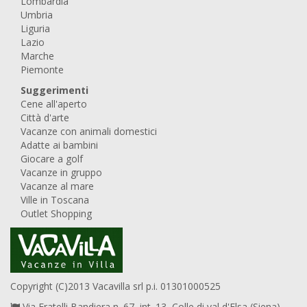
Lombardia
Umbria
Liguria
Lazio
Marche
Piemonte
Suggerimenti
Cene all'aperto
Città d'arte
Vacanze con animali domestici
Adatte ai bambini
Giocare a golf
Vacanze in gruppo
Vacanze al mare
Ville in Toscana
Outlet Shopping
Copyright (C)2013 Vacavilla srl p.i. 01301000525
Via Fratelli Bandiera n. 67, int. 13, Colle di val d'Elsa (Siena),