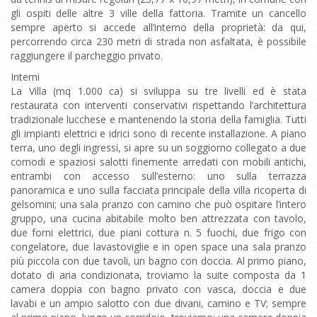
gli ospiti delle altre 3 ville della fattoria. Tramite un cancello
sempre aperto si accede all’interno della proprietà: da qui,
percorrendo circa 230 metri di strada non asfaltata, è possibile
raggiungere il parcheggio privato.
Interni
La Villa (mq 1.000 ca) si sviluppa su tre livelli ed è stata
restaurata con interventi conservativi rispettando l’architettura
tradizionale lucchese e mantenendo la storia della famiglia. Tutti
gli impianti elettrici e idrici sono di recente installazione. A piano
terra, uno degli ingressi, si apre su un soggiorno collegato a due
comodi e spaziosi salotti finemente arredati con mobili antichi,
entrambi con accesso sull’esterno: uno sulla terrazza
panoramica e uno sulla facciata principale della villa ricoperta di
gelsomini; una sala pranzo con camino che può ospitare l’intero
gruppo, una cucina abitabile molto ben attrezzata con tavolo,
due forni elettrici, due piani cottura n. 5 fuochi, due frigo con
congelatore, due lavastoviglie e in open space una sala pranzo
più piccola con due tavoli, un bagno con doccia. Al primo piano,
dotato di aria condizionata, troviamo la suite composta da 1
camera doppia con bagno privato con vasca, doccia e due
lavabi e un ampio salotto con due divani, camino e TV; sempre