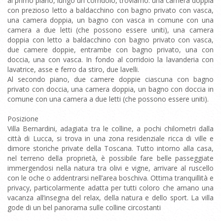
al primo piano, lungo un corridoio, troviamo: una camera doppia
con prezioso letto a baldacchino con bagno privato con vasca,
una camera doppia, un bagno con vasca in comune con una
camera a due letti (che possono essere uniti), una camera
doppia con letto a baldacchino con bagno privato con vasca,
due camere doppie, entrambe con bagno privato, una con
doccia, una con vasca. In fondo al corridoio la lavanderia con
lavatrice, asse e ferro da stiro, due lavelli.
Al secondo piano, due camere doppie ciascuna con bagno
privato con doccia, una camera doppia, un bagno con doccia in
comune con una camera a due letti (che possono essere uniti).
Posizione
Villa Bernardini, adagiata tra le colline, a pochi chilometri dalla
città di Lucca, si trova in una zona residenziale ricca di ville e
dimore storiche private della Toscana. Tutto intorno alla casa,
nel terreno della proprietà, è possibile fare belle passeggiate
immergendosi nella natura tra olivi e vigne, arrivare al ruscello
con le oche o addentrarsi nell’area boschiva. Ottima tranquillità e
privacy, particolarmente adatta per tutti coloro che amano una
vacanza all’insegna del relax, della natura e dello sport. La villa
gode di un bel panorama sulle colline circostanti