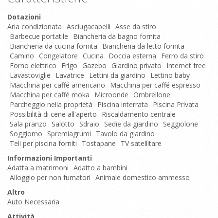
Dotazioni
Aria condizionata
Asciugacapelli
Asse da stiro
Barbecue portatile
Biancheria da bagno fornita
Biancheria da cucina fornita
Biancheria da letto fornita
Camino
Congelatore
Cucina
Doccia esterna
Ferro da stiro
Forno elettrico
Frigo
Gazebo
Giardino privato
Internet free
Lavastoviglie
Lavatrice
Lettini da giardino
Lettino baby
Macchina per caffé americano
Macchina per caffé espresso
Macchina per caffé moka
Microonde
Ombrellone
Parcheggio nella proprietà
Piscina interrata
Piscina Privata
Possibilità di cene all'aperto
Riscaldamento centrale
Sala pranzo
Salotto
Sdraio
Sedie da giardino
Seggiolone
Soggiorno
Spremiagrumi
Tavolo da giardino
Teli per piscina forniti
Tostapane
TV satellitare
Informazioni Importanti
Adatta a matrimoni
Adatto a bambini
Alloggio per non fumatori
Animale domestico ammesso
Altro
Auto Necessaria
Attività