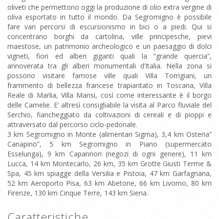
oliveti che permettono oggi la produzione di olio extra vergine di
oliva esportato in tutto il mondo. Da Segromigno è possibile
fare vari percorsi di escursionismo in bici o a piedi. Qui si
concentrano borghi da cartolina, ville principesche, pievi
maestose, un patrimonio archeologico e un paesaggio di dolci
vigneti, fiori ed alberi giganti quali la “grande quercia”,
annoverata tra gli alberi monumentali d’Italia. Nella zona si
possono visitare famose ville quali Villa Torrigiani, un
frammento di bellezza francese trapiantato in Toscana, Villa
Reale di Marlia, Villa Mansi, così come interessante è il borgo
delle Camelie. E’ altresì consigliabile la visita al Parco fluviale del
Serchio, fiancheggiato da coltivazioni di cereali e di pioppi e
attraversato dal percorso ciclo-pedonale.
3 km Segromigno in Monte (alimentari Sigma), 3,4 km Osteria”
Canapino”, 5 km Segromigno in Piano (supermercato
Esselunga), 9 km Capannori (negozi di ogni genere), 11 km
Lucca, 14 km Montecarlo, 26 km, 35 km Grotte Giusti Terme &
Spa, 45 km spiagge della Versilia e Pistoia, 47 km Garfagnana,
52 km Aeroporto Pisa, 63 km Abetone, 66 km Livorno, 80 km
Firenze, 130 km Cinque Terre, 143 km Siena.
Caratteristiche