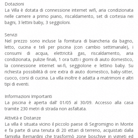
Dotazioni
La Villa è dotata di connessione internet wifi, aria condizionata
nelle camere a primo piano, riscaldamento, set di cortesia nei
bagni, 3 lettini baby, 3 seggioloni.
Servizi
Nel prezzo sono incluse la fornitura di biancheria da bagno,
letto, cucina e teli per piscina (con cambio settimanale), i
consumi di acqua, elettricità gas, riscaldamento, aria
condizionata, pulizie finali, 1 ora tutti i giorni di aiuto domestico,
la connessione internet wi-fi, seggiolone e lettino baby. Su
richiesta possibilità di ore extra di aiuto domestico, baby-sitter,
cuoco, corsi di cucina. La villa inoltre è adatta a matrimoni e altri
tipi di eventi.
Informazioni Importanti
La piscina è aperta dall’ 01/05 al 30/09. Accesso alla casa
tramite 230 metri di strada non asfaltata.
Attività e Distanze
La villa è situata vicino il piccolo paese di Segromigno in Monte
e fa parte di una tenuta di 20 ettari di terreno, acquistati dalla
famiglia Bernardini che trasformò zone boschive in vigneti ed