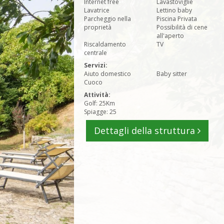
Internet free
Lavastoviglie
Lavatrice
Lettino baby
Parcheggio nella
Piscina Privata
proprietà
Possibilità di cene
all'aperto
Riscaldamento
TV
centrale
Servizi:
Aiuto domestico
Baby sitter
Cuoco
Attività:
Golf: 25Km
Spiagge: 25
Dettagli della struttura