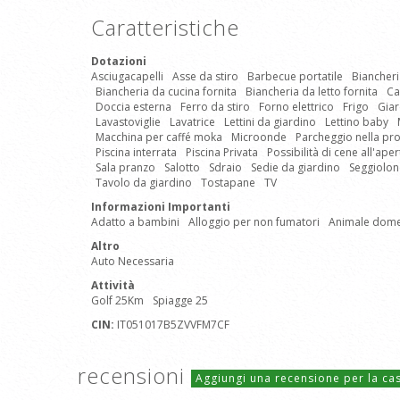
Caratteristiche
Dotazioni
Asciugacapelli
Asse da stiro
Barbecue portatile
Biancheri
Biancheria da cucina fornita
Biancheria da letto fornita
Ca
Doccia esterna
Ferro da stiro
Forno elettrico
Frigo
Giar
Lavastoviglie
Lavatrice
Lettini da giardino
Lettino baby
Macchina per caffé moka
Microonde
Parcheggio nella pro
Piscina interrata
Piscina Privata
Possibilità di cene all'ape
Sala pranzo
Salotto
Sdraio
Sedie da giardino
Seggiolon
Tavolo da giardino
Tostapane
TV
Informazioni Importanti
Adatto a bambini
Alloggio per non fumatori
Animale dom
Altro
Auto Necessaria
Attività
Golf 25Km
Spiagge 25
CIN:
IT051017B5ZVVFM7CF
recensioni
Aggiungi una recensione per la c