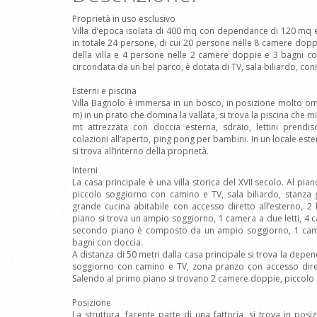
Proprietà in uso esclusivo
Villa d’epoca isolata di 400 mq con dependance di 120 mq e 
in totale 24 persone, di cui 20 persone nelle 8 camere doppi
della villa e 4 persone nelle 2 camere doppie e 3 bagni co
circondata da un bel parco, è dotata di TV, sala biliardo, con
Esterni e piscina
Villa Bagnolo è immersa in un bosco, in posizione molto om
m) in un prato che domina la vallata, si trova la piscina che 
mt attrezzata con doccia esterna, sdraio, lettini prendis
colazioni all‘aperto, ping pong per bambini. In un locale ester
si trova all’interno della proprietà.
Interni
La casa principale è una villa storica del XVII secolo. Al pi
piccolo soggiorno con camino e TV, sala biliardo, stanza 
grande cucina abitabile con accesso diretto all’esterno, 
piano si trova un ampio soggiorno, 1 camera a due letti, 4 
secondo piano è composto da un ampio soggiorno, 1 came
bagni con doccia.
A distanza di 50 metri dalla casa principale si trova la depe
soggiorno con camino e TV, zona pranzo con accesso dirett
Salendo al primo piano si trovano 2 camere doppie, piccolo 
Posizione
La struttura, facente parte di una fattoria, si trova in posi