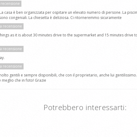
a recensione
 La casa è ben organizzata per ospitare un elevato numero di persone. La pisci
o sono congeniali. La chiesetta è deliziosa. Ci ritorneremmo sicuramente
la recensione
ings as it is about 30 minutes drive to the supermarket and 15 minutes drive to t
la recensione
ay.
la recensione
molto gentili e sempre disponibili, che con il proprietario, anche lui gentilissim
he meglio che in foto! Grazie
Potrebbero interessarti: