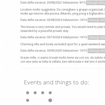
Data della vacanza: 20/08/2022 Valutazione: 9/10
Dettagli dell
Location molto suggestiva. Da consigliare a gruppi organizzati.
molte api intorno alla piscina. Biliardo, ping pong e bigliardin
Data della vacanza: 03/08/2024 Valutazione: 10/10
Dettagli del
This house is very remote and private. You would need to plan th
rewarded by a peaceful private stay.
Data della vacanza: 03/10/2024 Valutazione: 10/10
Dettagli del
Charming villa and lovely secluded spot for a quiet weekend aw
Data della vacanza: 30/05/2026 Valutazione: 10/10
Dettagli del
Grazie mille, ci siamo trovati molto bene sia con voi, da subito 
con una vista su tutta la vallata, ben attrezzata e dal vivo é anc
Events and things to do: