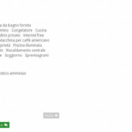
a da bagno fornita
mino
Congelatore
Cucina
dino privato
Internet free
Macchina per caffé americano
prietà
Piscina illuminata
rto
Riscaldamento centrale
e
Soggiorno
Spremiagrumi
estico ammesso
Inizio
asa