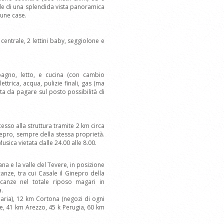
ode di una splendida vista panoramica
cune case.
 centrale, 2 lettini baby, seggiolone e
bagno, letto, e cucina (con cambio
ettrica, acqua, pulizie finali, gas (ma
ta da pagare sul posto possibilità di
cesso alla struttura tramite 2 km circa
Ginepro, sempre della stessa proprietà.
Musica vietata dalle 24.00 alle 8.00.
iana e la valle del Tevere, in posizione
anze, tra cui Casale il Ginepro della
acanze nel totale riposo magari in
a.
aria), 12 km Cortona (negozi di ogni
e, 41 km Arezzo, 45 k Perugia, 60 km