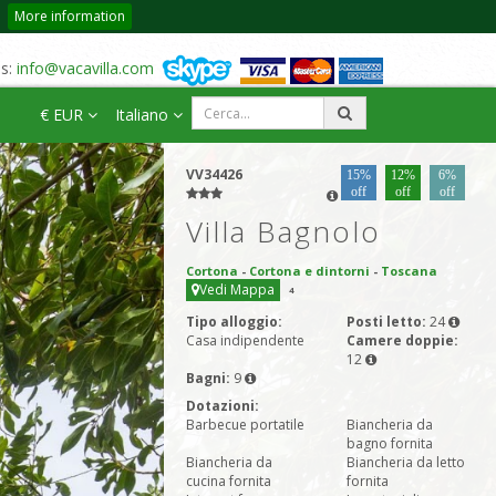
More information
us:
info@vacavilla.com
€ EUR
Italiano
VV34426
15%
12%
6%
off
off
off
Villa Bagnolo
Cortona
-
Cortona e dintorni
-
Toscana
Vedi Mappa
4
Tipo alloggio:
Posti letto:
24
Casa indipendente
Camere doppie:
12
Bagni:
9
Dotazioni:
Barbecue portatile
Biancheria da
bagno fornita
Biancheria da
Biancheria da letto
cucina fornita
fornita