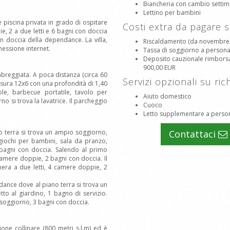
Biancheria con cambio settim
Lettino per bambini
piscina privata in grado di ospitare
Costi extra da pagare 
e, 2 a due letti e 6 bagni con doccia
n doccia della dependance. La villa,
Riscaldamento (da novembre a 
nessione internet.
Tassa di soggiorno a person
Deposito cauzionale rimborsabi
900,00 EUR
breggiata. A poca distanza (circa 60
Servizi opzionali su ric
misura 12x6 con una profondità di 1,40
ole, barbecue portatile, tavolo per
Aiuto domestico
no si trova la lavatrice. Il parcheggio
Cuoco
Letto supplementare a perso
ano terra si trova un ampio soggiorno,
Contattaci
giochi per bambini, sala da pranzo,
2 bagni con doccia. Salendo al primo
camere doppie, 2 bagni con doccia. Il
ra a due letti, 4 camere doppie, 2
ndance dove al piano terra si trova un
o al giardino, 1 bagno di servizio.
soggiorno, 3 bagni con doccia.
zione collinare (800 metri s.l.m) ed è