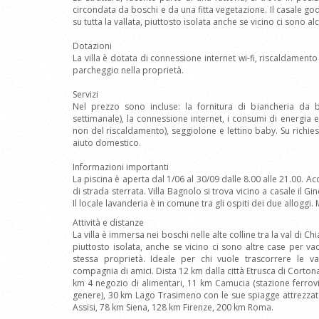
circondata da boschi e da una fitta vegetazione. Il casale g
su tutta la vallata, piuttosto isolata anche se vicino ci sono al
Dotazioni
La villa è dotata di connessione internet wi-fi, riscaldamento
parcheggio nella proprietà.
Servizi
Nel prezzo sono incluse: la fornitura di biancheria da 
settimanale), la connessione internet, i consumi di energia el
non del riscaldamento), seggiolone e lettino baby. Su richies
aiuto domestico.
Informazioni importanti
La piscina è aperta dal 1/06 al 30/09 dalle 8.00 alle 21.00. Ac
di strada sterrata. Villa Bagnolo si trova vicino a casale il 
Il locale lavanderia è in comune tra gli ospiti dei due alloggi. 
Attività e distanze
La villa è immersa nei boschi nelle alte colline tra la val di Ch
piuttosto isolata, anche se vicino ci sono altre case per vac
stessa proprietà. Ideale per chi vuole trascorrere le v
compagnia di amici. Dista 12 km dalla città Etrusca di Corton
km 4 negozio di alimentari, 11 km Camucia (stazione ferrovi
genere), 30 km Lago Trasimeno con le sue spiagge attrezzat
Assisi, 78 km Siena, 128 km Firenze, 200 km Roma.