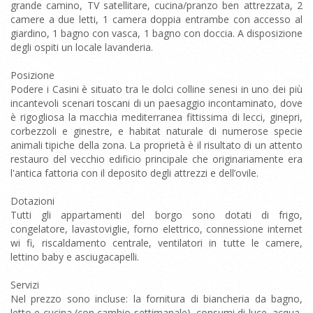
grande camino, TV satellitare, cucina/pranzo ben attrezzata, 2
camere a due letti, 1 camera doppia entrambe con accesso al
giardino, 1 bagno con vasca, 1 bagno con doccia. A disposizione
degli ospiti un locale lavanderia.
Posizione
Podere i Casini è situato tra le dolci colline senesi in uno dei più
incantevoli scenari toscani di un paesaggio incontaminato, dove
è rigogliosa la macchia mediterranea fittissima di lecci, ginepri,
corbezzoli e ginestre, e habitat naturale di numerose specie
animali tipiche della zona. La proprietà è il risultato di un attento
restauro del vecchio edificio principale che originariamente era
l'antica fattoria con il deposito degli attrezzi e dell’ovile.
Dotazioni
Tutti gli appartamenti del borgo sono dotati di frigo,
congelatore, lavastoviglie, forno elettrico, connessione internet
wi fi, riscaldamento centrale, ventilatori in tutte le camere,
lettino baby e asciugacapelli.
Servizi
Nel prezzo sono incluse: la fornitura di biancheria da bagno,
letto e cucina (con cambio settimanale), consumi di luce, acqua,