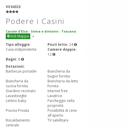
VV34323
Podere i Casini
Casole d'Elsa
-
Siena e dintorni
-
Toscana
Vedi Mappa
6
Tipo alloggio:
Posti letto:
24
Casa indipendente
Camere doppie:
12
Bagni:
8
Dotazioni:
Barbecue portatile
Biancheria da
bagno fornita
Biancheria da
Biancheria da letto
cucina fornita
fornita
Giardino recintato
Internet free
Lavastoviglie
Lavatrice
Lettino baby
Parcheggio nella
proprietà
Piscina Privata
Possibilità di cene
all'aperto
Riscaldamento
TV satellitare
centrale