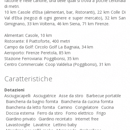
fattorie e nelle cantine, una delle quali si trova a poche centinaia
di metri.
10 km Casole d’Elsa (alimentari, bar, Ristoranti), 22 km Colle Di
Val d’Elsa (negozi di ogni genere e super mercato), 32 km San
Gimignano, 33 km Volterra, 46 km Siena, 71 km Firenze.
Alimentari: Casole, 10 km
Ristorante: Il Piattoforte, 400 metri
Campo da Golf: Circolo Golf La Bagnaia, 34 km
Aeroporto: Firenze Peretola, 85 km
Stazione Ferroviaria: Poggibonsi, 35 km
Centro Commerciale: Coop Valdelsa (Poggibonsi), 31 km
Caratteristiche
Dotazioni
Asciugacapelli
Asciugatrice
Asse da stiro
Barbecue portatile
Biancheria da bagno fornita
Biancheria da cucina fornita
Biancheria da letto fornita
Camino
Congelatore
Cucina
Doccia esterna
Ferro da stiro
Forno elettrico
Frigo
Giardino privato
Giardino recintato
Internet free
Lavastoviglie
Lavatrice
Lettino baby