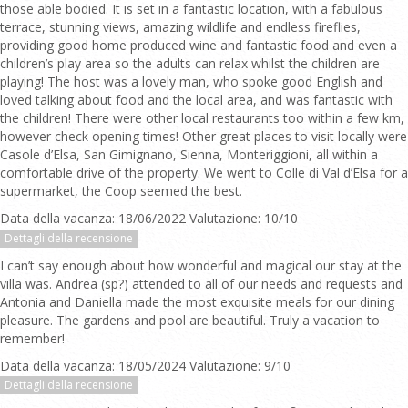
those able bodied. It is set in a fantastic location, with a fabulous
terrace, stunning views, amazing wildlife and endless fireflies,
providing good home produced wine and fantastic food and even a
children’s play area so the adults can relax whilst the children are
playing! The host was a lovely man, who spoke good English and
loved talking about food and the local area, and was fantastic with
the children! There were other local restaurants too within a few km,
however check opening times! Other great places to visit locally were
Casole d’Elsa, San Gimignano, Sienna, Monteriggioni, all within a
comfortable drive of the property. We went to Colle di Val d’Elsa for a
supermarket, the Coop seemed the best.
Data della vacanza: 18/06/2022 Valutazione: 10/10
Dettagli della recensione
I can’t say enough about how wonderful and magical our stay at the
villa was. Andrea (sp?) attended to all of our needs and requests and
Antonia and Daniella made the most exquisite meals for our dining
pleasure. The gardens and pool are beautiful. Truly a vacation to
remember!
Data della vacanza: 18/05/2024 Valutazione: 9/10
Dettagli della recensione