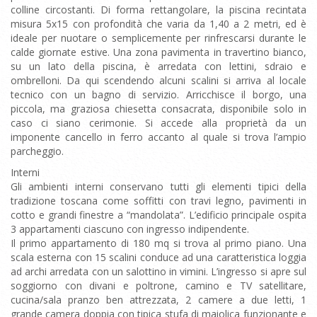
colline circostanti. Di forma rettangolare, la piscina recintata
misura 5x15 con profondità che varia da 1,40 a 2 metri, ed è
ideale per nuotare o semplicemente per rinfrescarsi durante le
calde giornate estive. Una zona pavimenta in travertino bianco,
su un lato della piscina, è arredata con lettini, sdraio e
ombrelloni. Da qui scendendo alcuni scalini si arriva al locale
tecnico con un bagno di servizio. Arricchisce il borgo, una
piccola, ma graziosa chiesetta consacrata, disponibile solo in
caso ci siano cerimonie. Si accede alla proprietà da un
imponente cancello in ferro accanto al quale si trova l’ampio
parcheggio.
Interni
Gli ambienti interni conservano tutti gli elementi tipici della
tradizione toscana come soffitti con travi legno, pavimenti in
cotto e grandi finestre a “mandolata”. L’edificio principale ospita
3 appartamenti ciascuno con ingresso indipendente.
Il primo appartamento di 180 mq si trova al primo piano. Una
scala esterna con 15 scalini conduce ad una caratteristica loggia
ad archi arredata con un salottino in vimini. L’ingresso si apre sul
soggiorno con divani e poltrone, camino e TV satellitare,
cucina/sala pranzo ben attrezzata, 2 camere a due letti, 1
grande camera doppia con tipica stufa di maiolica funzionante e