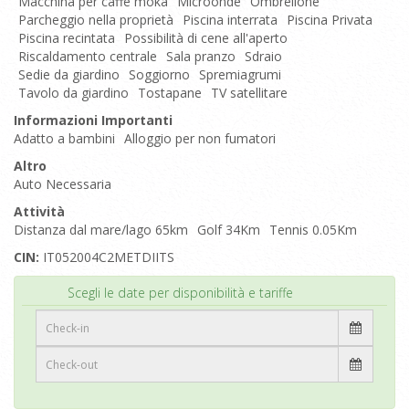
Macchina per caffé moka
Microonde
Ombrellone
Parcheggio nella proprietà
Piscina interrata
Piscina Privata
Piscina recintata
Possibilità di cene all'aperto
Riscaldamento centrale
Sala pranzo
Sdraio
Sedie da giardino
Soggiorno
Spremiagrumi
Tavolo da giardino
Tostapane
TV satellitare
Informazioni Importanti
Adatto a bambini
Alloggio per non fumatori
Altro
Auto Necessaria
Attività
Distanza dal mare/lago 65km
Golf 34Km
Tennis 0.05Km
CIN:
IT052004C2METDIITS
Inizio
Scegli le date per disponibilità e tariffe