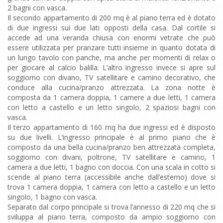
2 bagni con vasca.
Il secondo appartamento di 200 mq è al piano terra ed è dotato
di due ingressi sui due lati opposti della casa. Dal cortile si
accede ad una veranda chiusa con enormi vetrate che può
essere utilizzata per pranzare tutti insieme in quanto dotata di
un lungo tavolo con panche, ma anche per momenti di relax o
per giocare al calcio balilla. L’altro ingresso invece si apre sul
soggiorno con divano, TV satellitare e camino decorativo, che
conduce alla cucina/pranzo attrezzata. La zona notte è
composta da 1 camera doppia, 1 camere a due letti, 1 camera
con letto a castello e un letto singolo, 2 spaziosi bagni con
vasca.
Il terzo appartamento di 160 mq ha due ingressi ed è disposto
su due livelli. L’ingresso principale è al primo piano che è
composto da una bella cucina/pranzo ben attrezzata completa,
soggiorno con divani, poltrone, TV satellitare e camino, 1
camera a due letti, 1 bagno con doccia. Con una scala in cotto si
scende al piano terra (accessibile anche dall’esterno) dove si
trova 1 camera doppia, 1 camera con letto a castello e un letto
singolo, 1 bagno con vasca.
Separato dal corpo principale si trova l’annesso di 220 mq che si
sviluppa al piano terra, composto da ampio soggiorno con