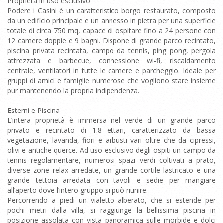
Proprietà in uso esclusivo
Podere i Casini è un caratteristico borgo restaurato, composto
da un edificio principale e un annesso in pietra per una superficie
totale di circa 750 mq, capace di ospitare fino a 24 persone con
12 camere doppie e 9 bagni. Dispone di grande parco recintato,
piscina privata recintata, campo da tennis, ping pong, pergola
attrezzata e barbecue, connessione wi-fi, riscaldamento
centrale, ventilatori in tutte le camere e parcheggio. Ideale per
gruppi di amici e famiglie numerose che vogliono stare insieme
pur mantenendo la propria indipendenza.
Esterni e Piscina
L’intera proprietà è immersa nel verde di un grande parco
privato e recintato di 1.8 ettari, caratterizzato da bassa
vegetazione, lavanda, fiori e arbusti vari oltre che da cipressi,
olivi e antiche querce. Ad uso esclusivo degli ospiti un campo da
tennis regolamentare, numerosi spazi verdi coltivati a prato,
diverse zone relax arredate, un grande cortile lastricato e una
grande tettoia arredata con tavoli e sedie per mangiare
all’aperto dove l’intero gruppo si può riunire.
Percorrendo a piedi un vialetto alberato, che si estende per
pochi metri dalla villa, si raggiunge la bellissima piscina in
posizione assolata con vista panoramica sulle morbide e dolci