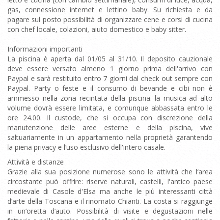
gas, connessione internet e lettino baby. Su richiesta e da
pagare sul posto possibilità di organizzare cene e corsi di cucina
con chef locale, colazioni, aiuto domestico e baby sitter.
Informazioni importanti
La piscina è aperta dal 01/05 al 31/10. Il deposito cauzionale
deve essere versato almeno 1 giorno prima dell'arrivo con
Paypal e sarà restituito entro 7 giorni dal check out sempre con
Paypal. Party o feste e il consumo di bevande e cibi non è
ammesso nella zona recintata della piscina. la musica ad alto
volume dovrà essere limitata, e comunque abbassata entro le
ore 24.00. Il custode, che si occupa con discrezione della
manutenzione delle aree esterne e della piscina, vive
saltuariamente in un appartamento nella proprietà garantendo
la piena privacy e l’uso esclusivo dell'intero casale.
Attività e distanze
Grazie alla sua posizione numerose sono le attività che l’area
circostante può offrire: riserve naturali, castelli, l'antico paese
medievale di Casole d'Elsa ma anche le più interessanti città
d’arte della Toscana e il rinomato Chianti. La costa si raggiunge
in un’oretta d’auto. Possibilità di visite e degustazioni nelle