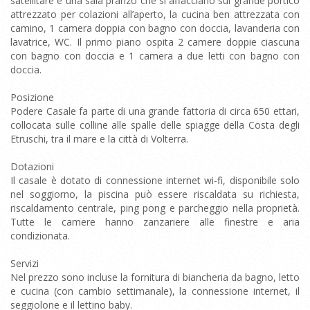
satellitare e una sala pranzo che si affacciano sul grande portico
attrezzato per colazioni all’aperto, la cucina ben attrezzata con
camino, 1 camera doppia con bagno con doccia, lavanderia con
lavatrice, WC. Il primo piano ospita 2 camere doppie ciascuna
con bagno con doccia e 1 camera a due letti con bagno con
doccia.
Posizione
Podere Casale fa parte di una grande fattoria di circa 650 ettari,
collocata sulle colline alle spalle delle spiagge della Costa degli
Etruschi, tra il mare e la città di Volterra.
Dotazioni
Il casale è dotato di connessione internet wi-fi, disponibile solo
nel soggiorno, la piscina può essere riscaldata su richiesta,
riscaldamento centrale, ping pong e parcheggio nella proprietà.
Tutte le camere hanno zanzariere alle finestre e aria
condizionata.
Servizi
Nel prezzo sono incluse la fornitura di biancheria da bagno, letto
e cucina (con cambio settimanale), la connessione internet, il
seggiolone e il lettino baby.