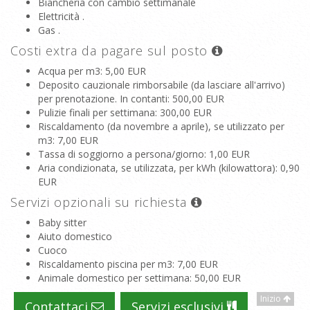
Biancheria con cambio settimanale
Elettricità .
Gas .
Costi extra da pagare sul posto
Acqua per m3
: 5,00 EUR
Deposito cauzionale rimborsabile (da lasciare all'arrivo)
per prenotazione. In contanti
: 500,00 EUR
Pulizie finali per settimana
: 300,00 EUR
Riscaldamento (da novembre a aprile), se utilizzato per
m3
: 7,00 EUR
Tassa di soggiorno a persona/giorno
: 1,00 EUR
Aria condizionata, se utilizzata, per kWh (kilowattora)
: 0,90
EUR
Servizi opzionali su richiesta
Baby sitter
Aiuto domestico
Cuoco
Riscaldamento piscina per m3
: 7,00 EUR
Animale domestico per settimana
: 50,00 EUR
Inizio
Contattaci
Servizi esclusivi