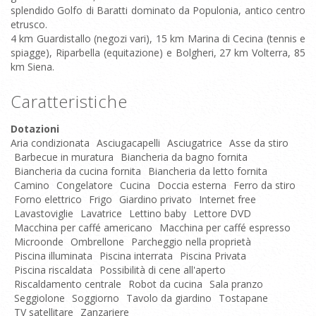
splendido Golfo di Baratti dominato da Populonia, antico centro
etrusco.
4 km Guardistallo (negozi vari), 15 km Marina di Cecina (tennis e
spiagge), Riparbella (equitazione) e Bolgheri, 27 km Volterra, 85
km Siena.
Caratteristiche
Dotazioni
Aria condizionata
Asciugacapelli
Asciugatrice
Asse da stiro
Barbecue in muratura
Biancheria da bagno fornita
Biancheria da cucina fornita
Biancheria da letto fornita
Camino
Congelatore
Cucina
Doccia esterna
Ferro da stiro
Forno elettrico
Frigo
Giardino privato
Internet free
Lavastoviglie
Lavatrice
Lettino baby
Lettore DVD
Macchina per caffé americano
Macchina per caffé espresso
Microonde
Ombrellone
Parcheggio nella proprietà
Piscina illuminata
Piscina interrata
Piscina Privata
Piscina riscaldata
Possibilità di cene all'aperto
Riscaldamento centrale
Robot da cucina
Sala pranzo
Seggiolone
Soggiorno
Tavolo da giardino
Tostapane
TV satellitare
Zanzariere