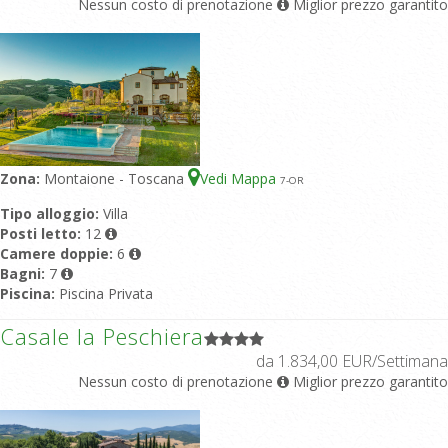
Nessun costo di prenotazione
Miglior prezzo garantito
Zona:
Montaione - Toscana
Vedi Mappa
7
-OR
Tipo alloggio:
Villa
Posti letto:
12
Camere doppie:
6
Bagni:
7
Piscina:
Piscina Privata
Casale la Peschiera
da 1.834,00 EUR/Settimana
Nessun costo di prenotazione
Miglior prezzo garantito