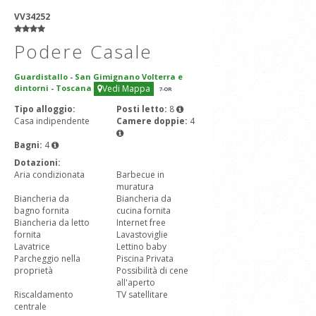
VV34252
Podere Casale
Guardistallo
-
San Gimignano Volterra e
dintorni
-
Toscana
Vedi Mappa
7
-OR
Tipo alloggio:
Posti letto:
8
Casa indipendente
Camere doppie:
4
Bagni:
4
Dotazioni:
Aria condizionata
Barbecue in
muratura
Biancheria da
Biancheria da
bagno fornita
cucina fornita
Biancheria da letto
Internet free
fornita
Lavastoviglie
Lavatrice
Lettino baby
Parcheggio nella
Piscina Privata
proprietà
Possibilità di cene
all'aperto
Riscaldamento
TV satellitare
centrale