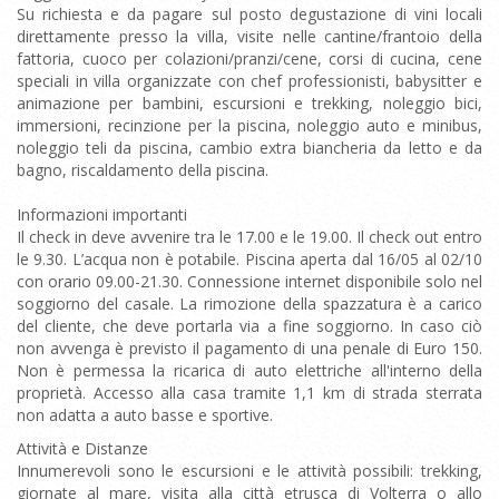
Su richiesta e da pagare sul posto degustazione di vini locali
direttamente presso la villa, visite nelle cantine/frantoio della
fattoria, cuoco per colazioni/pranzi/cene, corsi di cucina, cene
speciali in villa organizzate con chef professionisti, babysitter e
animazione per bambini, escursioni e trekking, noleggio bici,
immersioni, recinzione per la piscina, noleggio auto e minibus,
noleggio teli da piscina, cambio extra biancheria da letto e da
bagno, riscaldamento della piscina.
Informazioni importanti
Il check in deve avvenire tra le 17.00 e le 19.00. Il check out entro
le 9.30. L’acqua non è potabile. Piscina aperta dal 16/05 al 02/10
con orario 09.00-21.30. Connessione internet disponibile solo nel
soggiorno del casale. La rimozione della spazzatura è a carico
del cliente, che deve portarla via a fine soggiorno. In caso ciò
non avvenga è previsto il pagamento di una penale di Euro 150.
Non è permessa la ricarica di auto elettriche all'interno della
proprietà. Accesso alla casa tramite 1,1 km di strada sterrata
non adatta a auto basse e sportive.
Attività e Distanze
Innumerevoli sono le escursioni e le attività possibili: trekking,
giornate al mare, visita alla città etrusca di Volterra o allo