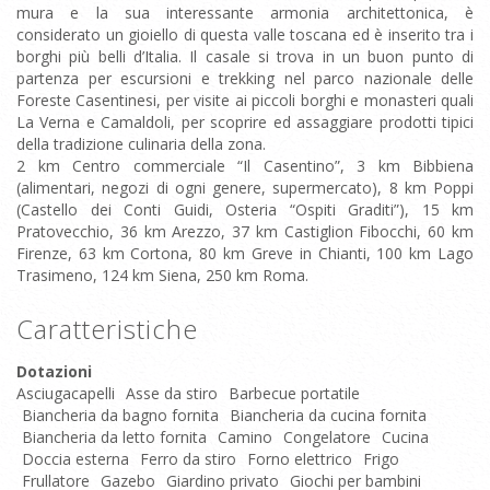
mura e la sua interessante armonia architettonica, è
considerato un gioiello di questa valle toscana ed è inserito tra i
borghi più belli d’Italia. Il casale si trova in un buon punto di
partenza per escursioni e trekking nel parco nazionale delle
Foreste Casentinesi, per visite ai piccoli borghi e monasteri quali
La Verna e Camaldoli, per scoprire ed assaggiare prodotti tipici
della tradizione culinaria della zona.
2 km Centro commerciale “Il Casentino”, 3 km Bibbiena
(alimentari, negozi di ogni genere, supermercato), 8 km Poppi
(Castello dei Conti Guidi, Osteria “Ospiti Graditi”), 15 km
Pratovecchio, 36 km Arezzo, 37 km Castiglion Fibocchi, 60 km
Firenze, 63 km Cortona, 80 km Greve in Chianti, 100 km Lago
Trasimeno, 124 km Siena, 250 km Roma.
Caratteristiche
Dotazioni
Asciugacapelli
Asse da stiro
Barbecue portatile
Biancheria da bagno fornita
Biancheria da cucina fornita
Biancheria da letto fornita
Camino
Congelatore
Cucina
Doccia esterna
Ferro da stiro
Forno elettrico
Frigo
Frullatore
Gazebo
Giardino privato
Giochi per bambini