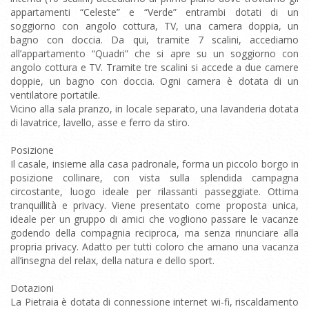
appartamenti “Celeste” e “Verde” entrambi dotati di un
soggiorno con angolo cottura, TV, una camera doppia, un
bagno con doccia. Da qui, tramite 7 scalini, accediamo
all’appartamento “Quadri” che si apre su un soggiorno con
angolo cottura e TV. Tramite tre scalini si accede a due camere
doppie, un bagno con doccia. Ogni camera è dotata di un
ventilatore portatile.
Vicino alla sala pranzo, in locale separato, una lavanderia dotata
di lavatrice, lavello, asse e ferro da stiro.
Posizione
Il casale, insieme alla casa padronale, forma un piccolo borgo in
posizione collinare, con vista sulla splendida campagna
circostante, luogo ideale per rilassanti passeggiate. Ottima
tranquillità e privacy. Viene presentato come proposta unica,
ideale per un gruppo di amici che vogliono passare le vacanze
godendo della compagnia reciproca, ma senza rinunciare alla
propria privacy. Adatto per tutti coloro che amano una vacanza
all’insegna del relax, della natura e dello sport.
Dotazioni
La Pietraia è dotata di connessione internet wi-fi, riscaldamento