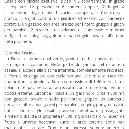
Casale con piscina esclusiva, diviso in 5 appartamenti, in grado
di ospitare 12 persone in 6 camere doppie, 7 bagni. A
disposizione degli ospiti 1 cucina completa, un’ampia sala
pranzo, 5 angoli cottura, un giardino attrezzato con barbecue
portatile, un gazebo con area pranzo per l’intero gruppo e giochi
per bambini. Zanzariere, riscaldamento, connessione internet
wi-fi, lettino baby, seggiolone e parcheggio privato all’interno
della proprietà.
Esterni e Piscina
La Pietraia, immersa nel verde, gode di un bel panorama sulla
campagna circostante. Nella parte di giardino retrostante il
casale, si accede alla piscina interrata, completamente recintata,
di forma rettangolare con scala romana, che misura 14x6 con
una profondità graduata fino a un massimo di 1,40 metri; l’area
solarium è pavimentata, attrezzata con ombrelloni, lettini e
doccia esterna. Circonda il casale un giardino di circa 1.000 mq
con gazebo, tavolo e sedie per l’intero gruppo, un barbecue
portatile, oltre a vari giochi per bambini, un ping-pong, un calcio
balilla. Inoltre, gli ospiti possono effettuare passeggiate
all’interno di tutta la proprietà (4.500 mq circa) tra olivi, alberi da
frutto e un’area boschiva. Tutte le aree esterne sono ben
mantenute e curate. Tramite un ingresso sempre aperto si