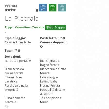
VV34565
15%
10%
5%
off
off
off
La Pietraia
Poppi
-
Casentino
-
Toscana
Vedi Mappa
3
Tipo alloggio:
Posti letto:
12
Casa indipendente
Camere doppie:
6
Bagni:
7
Dotazioni:
Barbecue portatile
Biancheria da
bagno fornita
Biancheria da
Biancheria da letto
cucina fornita
fornita
Internet free
Lavastoviglie
Lavatrice
Lettino baby
Parcheggio nella
Piscina Privata
proprietà
Possibilità di cene
all'aperto
Riscaldamento
Teli per piscina
centrale
forniti
TV