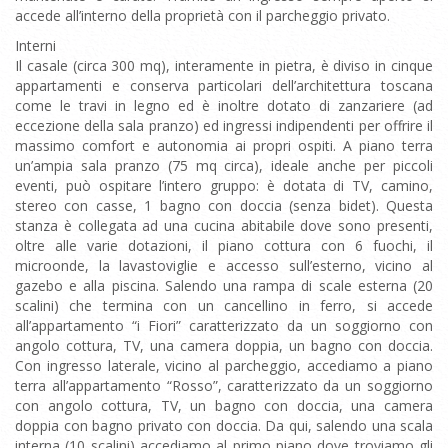
accede all’interno della proprietà con il parcheggio privato.
Interni
Il casale (circa 300 mq), interamente in pietra, è diviso in cinque
appartamenti e conserva particolari dell’architettura toscana
come le travi in legno ed è inoltre dotato di zanzariere (ad
eccezione della sala pranzo) ed ingressi indipendenti per offrire il
massimo comfort e autonomia ai propri ospiti. A piano terra
un’ampia sala pranzo (75 mq circa), ideale anche per piccoli
eventi, può ospitare l’intero gruppo: è dotata di TV, camino,
stereo con casse, 1 bagno con doccia (senza bidet). Questa
stanza è collegata ad una cucina abitabile dove sono presenti,
oltre alle varie dotazioni, il piano cottura con 6 fuochi, il
microonde, la lavastoviglie e accesso sull’esterno, vicino al
gazebo e alla piscina. Salendo una rampa di scale esterna (20
scalini) che termina con un cancellino in ferro, si accede
all’appartamento “i Fiori” caratterizzato da un soggiorno con
angolo cottura, TV, una camera doppia, un bagno con doccia.
Con ingresso laterale, vicino al parcheggio, accediamo a piano
terra all’appartamento “Rosso”, caratterizzato da un soggiorno
con angolo cottura, TV, un bagno con doccia, una camera
doppia con bagno privato con doccia. Da qui, salendo una scala
interna (10 scalini) accediamo al primo piano dove troviamo gli