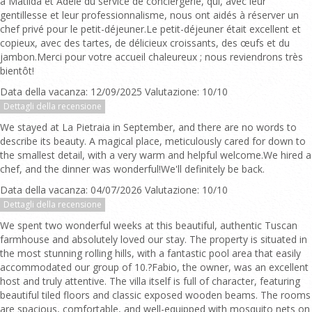
à Matilda et Adèle du service de conciergerie, qui, avec leur
gentillesse et leur professionnalisme, nous ont aidés à réserver un
chef privé pour le petit-déjeuner.Le petit-déjeuner était excellent et
copieux, avec des tartes, de délicieux croissants, des œufs et du
jambon.Merci pour votre accueil chaleureux ; nous reviendrons très
bientôt!
Data della vacanza: 12/09/2025 Valutazione: 10/10
Dettagli della recensione
We stayed at La Pietraia in September, and there are no words to
describe its beauty. A magical place, meticulously cared for down to
the smallest detail, with a very warm and helpful welcome.We hired a
chef, and the dinner was wonderful!We'll definitely be back.
Data della vacanza: 04/07/2026 Valutazione: 10/10
Dettagli della recensione
We spent two wonderful weeks at this beautiful, authentic Tuscan
farmhouse and absolutely loved our stay. The property is situated in
the most stunning rolling hills, with a fantastic pool area that easily
accommodated our group of 10.?Fabio, the owner, was an excellent
host and truly attentive. The villa itself is full of character, featuring
beautiful tiled floors and classic exposed wooden beams. The rooms
are spacious, comfortable, and well-equipped with mosquito nets on