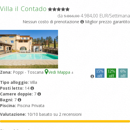
Villa il Contado
da
4.984,00 EUR/Settimana
5.866,00
Nessun costo di prenotazione
Miglior prezzo garantito
15%
12%
6%
Zona:
Poppi - Toscana
Vedi Mappa
4
off
off
off
Tipo alloggio:
Villa
Posti letto:
14
Camere doppie:
7
Bagni:
7
Piscina:
Piscina Privata
Valutazione:
10/10 basato su 2 recensioni