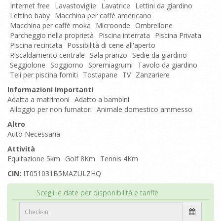
Internet free
Lavastoviglie
Lavatrice
Lettini da giardino
Lettino baby
Macchina per caffé americano
Macchina per caffé moka
Microonde
Ombrellone
Parcheggio nella proprietà
Piscina interrata
Piscina Privata
Piscina recintata
Possibilità di cene all'aperto
Riscaldamento centrale
Sala pranzo
Sedie da giardino
Seggiolone
Soggiorno
Spremiagrumi
Tavolo da giardino
Teli per piscina forniti
Tostapane
TV
Zanzariere
Informazioni Importanti
Adatta a matrimoni
Adatto a bambini
Alloggio per non fumatori
Animale domestico ammesso
Altro
Auto Necessaria
Attività
Equitazione 5km
Golf 8Km
Tennis 4Km
CIN:
IT051031B5MAZULZHQ
Inizio
Scegli le date per disponibilità e tariffe