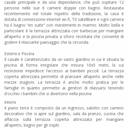
casale principale e da una dependance, che può ospitare 12
persone nelle sue 6 camere doppie con bagno. Restaurata
recentemente nel totale rispetto della tradizione, la casa è
dotata di connessione internet wi-fi, TV satellitare e ogni camera
ha il bagno “en suite” con rivestimenti in marmo. Molto bella e
particolare è la terrazza attrezzata con barbecue per mangiare
all’aperto e la piscina privata a sfioro recintata che consente di
godere il rilassante paesaggio che la circonda.
Esterni e Piscina
Il casale è caratterizzato da un vasto giardino in cui è situata la
piscina di forma irregolare che misura 10x5 metri, la cui
recinzione impedisce l’accesso ai bambini piccoli. La terrazza
coperta attrezzata permette di pranzare all’aperto anche nelle
mezze stagioni. La terrazza è anche molto pratica per le
famiglie in quanto permette ai genitori di rilassarsi tenendo
d'occhio i bambini che si divertono nella piscina.
Interni
Il piano terra è composto da un ingresso, salotto con camino
decorativo che si apre sul giardino, sala da pranzo, cucina che
affaccia sulla terrazza coperta attrezzata per mangiare
all'aperto, bagno per gli ospiti.