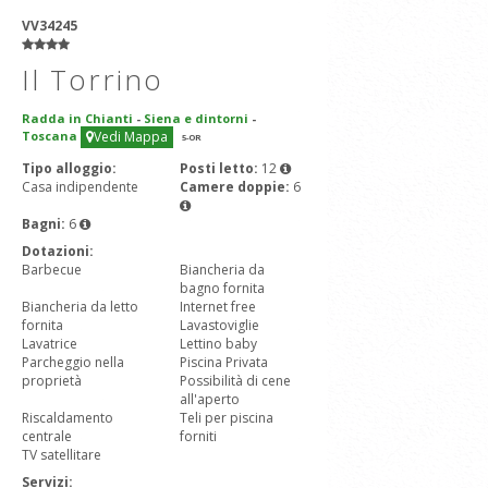
VV34245
Il Torrino
Radda in Chianti
-
Siena e dintorni
-
Toscana
Vedi Mappa
5
-OR
Tipo alloggio:
Posti letto:
12
Casa indipendente
Camere doppie:
6
Bagni:
6
Dotazioni:
Barbecue
Biancheria da
bagno fornita
Biancheria da letto
Internet free
fornita
Lavastoviglie
Lavatrice
Lettino baby
Parcheggio nella
Piscina Privata
proprietà
Possibilità di cene
all'aperto
Riscaldamento
Teli per piscina
centrale
forniti
TV satellitare
Servizi: