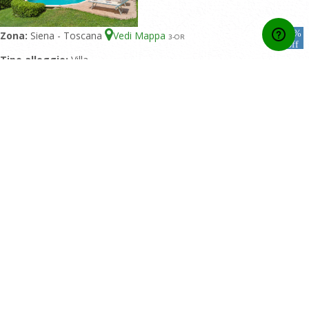
15%
Zona:
Siena - Toscana
Vedi Mappa
3
-OR
off
Tipo alloggio:
Villa
Posti letto:
13
Camere doppie:
6
Camere singole:
1
Bagni:
4
Piscina:
Piscina Privata
Valutazione:
10/10 basato su 5 recensioni
Home
Contatti
Chi Siamo
Condizioni generali di contratto
Privacy Policy
Area Affiliati
Blog