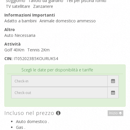
Soggiorno
Tavolo da giardino
Teli per piscina forniti
TV satellitare
Zanzariere
Informazioni Importanti
Adatto a bambini
Animale domestico ammesso
Altro
Auto Necessaria
Attività
Golf 40Km
Tennis 2Km
CIN:
IT052023B5KOURUKS4
Inizio
Scegli le date per disponibilità e tariffe
Incluso nel prezzo
Inizio
Aiuto domestico .
Gas .