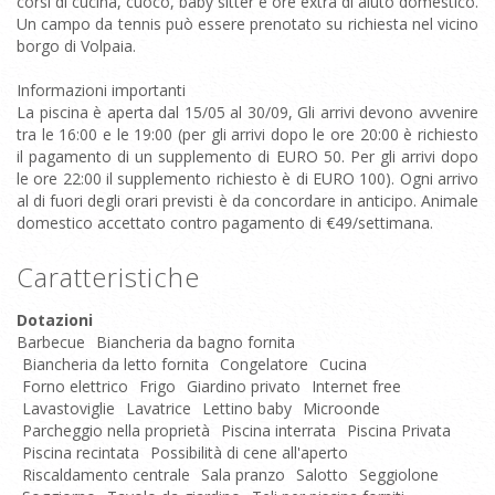
corsi di cucina, cuoco, baby sitter e ore extra di aiuto domestico.
Un campo da tennis può essere prenotato su richiesta nel vicino
borgo di Volpaia.
Informazioni importanti
La piscina è aperta dal 15/05 al 30/09, Gli arrivi devono avvenire
tra le 16:00 e le 19:00 (per gli arrivi dopo le ore 20:00 è richiesto
il pagamento di un supplemento di EURO 50. Per gli arrivi dopo
le ore 22:00 il supplemento richiesto è di EURO 100). Ogni arrivo
al di fuori degli orari previsti è da concordare in anticipo. Animale
domestico accettato contro pagamento di €49/settimana.
Caratteristiche
Dotazioni
Barbecue
Biancheria da bagno fornita
Biancheria da letto fornita
Congelatore
Cucina
Forno elettrico
Frigo
Giardino privato
Internet free
Lavastoviglie
Lavatrice
Lettino baby
Microonde
Parcheggio nella proprietà
Piscina interrata
Piscina Privata
Piscina recintata
Possibilità di cene all'aperto
Riscaldamento centrale
Sala pranzo
Salotto
Seggiolone