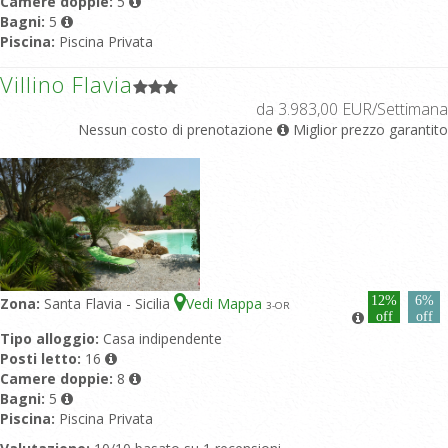
Camere doppie:
5
Bagni:
5
Piscina:
Piscina Privata
Villino Flavia
da 3.983,00 EUR/Settimana
Nessun costo di prenotazione
Miglior prezzo garantito
12%
6%
Zona:
Santa Flavia - Sicilia
Vedi Mappa
3
-OR
off
off
Tipo alloggio:
Casa indipendente
Posti letto:
16
Camere doppie:
8
Bagni:
5
Piscina:
Piscina Privata