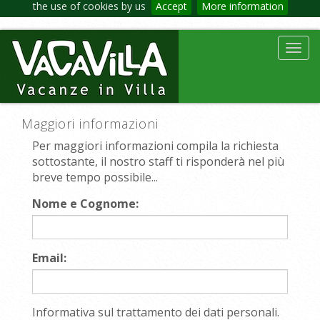
the use of cookies by us
Accept
More information
Toggl
navig
Maggiori informazioni
Per maggiori informazioni compila la richiesta
sottostante, il nostro staff ti risponderà nel più
breve tempo possibile...
Nome e Cognome:
Email:
Informativa sul trattamento dei dati personali.