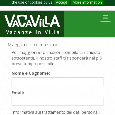
the use of cookies by us
Accept
More information
Toggl
navig
Maggiori informazioni
Per maggiori informazioni compila la richiesta
sottostante, il nostro staff ti risponderà nel più
breve tempo possibile...
Nome e Cognome:
Email:
Informativa sul trattamento dei dati personali.