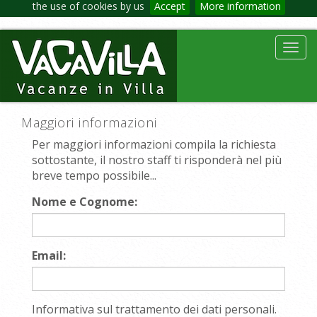
the use of cookies by us
Accept
More information
Toggl
navig
Maggiori informazioni
Per maggiori informazioni compila la richiesta
sottostante, il nostro staff ti risponderà nel più
breve tempo possibile...
Nome e Cognome:
Email:
Informativa sul trattamento dei dati personali.