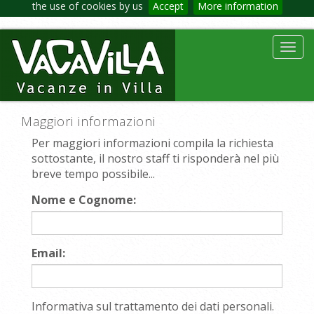
the use of cookies by us
Accept
More information
Toggl
navig
Maggiori informazioni
Per maggiori informazioni compila la richiesta
sottostante, il nostro staff ti risponderà nel più
breve tempo possibile...
Nome e Cognome:
Email:
Informativa sul trattamento dei dati personali.