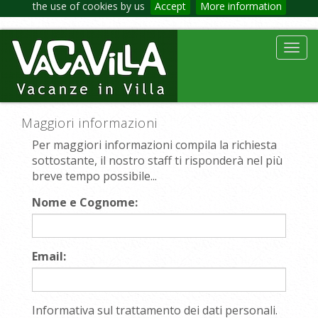
the use of cookies by us
Accept
More information
Toggl
navig
Maggiori informazioni
Per maggiori informazioni compila la richiesta
sottostante, il nostro staff ti risponderà nel più
breve tempo possibile...
Nome e Cognome:
Email:
Informativa sul trattamento dei dati personali.