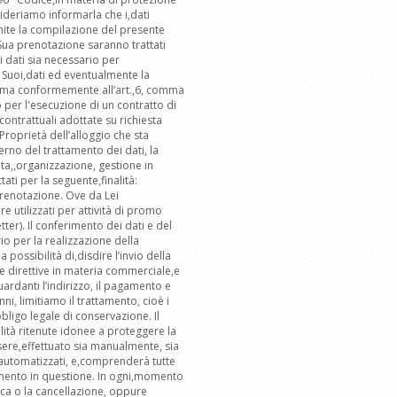
sideriamo informarla che i,dati
ramite la compilazione del presente
 Sua prenotazione saranno trattati
ei dati sia necessario per
i Suoi,dati ed eventualmente la
ittima conformemente all’art.,6, comma
 per l'esecuzione di un contratto di
contrattuali adottate su richiesta
Proprietà dell’alloggio che sta
rno del trattamento dei dati, la
lta,,organizzazione, gestione in
ati per la seguente,finalità:
prenotazione. Ove da Lei
 utilizzati per attività di promo
tter). Il conferimento dei dati e del
o per la realizzazione della
 possibilità di,disdire l’invio della
lle direttive in materia commerciale,e
uardanti l’indirizzo, il pagamento e
ni, limitiamo il trattamento, cioè i
bbligo legale di conservazione. Il
lità ritenute idonee a proteggere la
ssere,effettuato sia manualmente, sia
e automatizzati, e,comprenderà tutte
tamento in questione. In ogni,momento
ica o la cancellazione, oppure