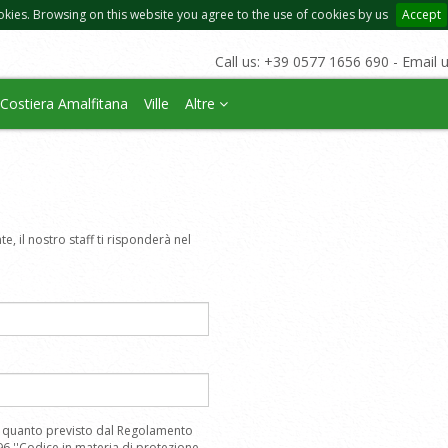
okies. Browsing on this website you agree to the use of cookies by us
Accept
Call us: +39 0577 1656 690 - Email 
Costiera Amalfitana
Ville
Altre
e, il nostro staff ti risponderà nel
 a quanto previsto dal Regolamento
6 ''Codice,in materia di protezione