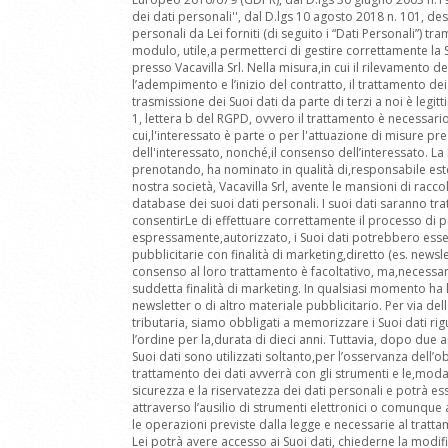
dei dati personali'', dal D.lgs 10 agosto 2018 n. 101, de
personali da Lei forniti (di seguito i “Dati Personali”) t
modulo, utile,a permetterci di gestire correttamente la
presso Vacavilla Srl. Nella misura,in cui il rilevamento d
l’adempimento e l’inizio del contratto, il trattamento de
trasmissione dei Suoi dati da parte di terzi a noi è leg
1, lettera b del RGPD, ovvero il trattamento è necessario
cui,l'interessato è parte o per l'attuazione di misure pre
dell'interessato, nonché,il consenso dell’interessato. La 
prenotando, ha nominato in qualità di,responsabile este
nostra società, Vacavilla Srl, avente le mansioni di racco
database dei suoi dati personali. I suoi dati saranno tratt
consentirLe di effettuare correttamente il processo di 
espressamente,autorizzato, i Suoi dati potrebbero essere
pubblicitarie con finalità di marketing,diretto (es. newsle
consenso al loro trattamento è facoltativo, ma,necessari
suddetta finalità di marketing. In qualsiasi momento ha la
newsletter o di altro materiale pubblicitario. Per via de
tributaria, siamo obbligati a memorizzare i Suoi dati rig
l’ordine per la,durata di dieci anni. Tuttavia, dopo due an
Suoi dati sono utilizzati soltanto,per l’osservanza dell’o
trattamento dei dati avverrà con gli strumenti e le,moda
sicurezza e la riservatezza dei dati personali e potrà e
attraverso l’ausilio di strumenti elettronici o comunqu
le operazioni previste dalla legge e necessarie al trat
Lei potrà avere accesso ai Suoi dati, chiederne la modif