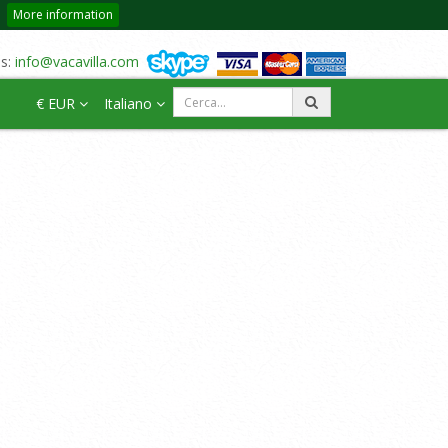
More information
us:
info@vacavilla.com
€ EUR
Italiano