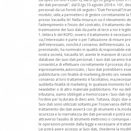
dei dati personali'', dal D.lgs 10 agosto 2018 n. 101, de
personali da Lei forniti (di seguito i “Dati Personali”) t
modulo, utile,a permetterci di gestire correttamente la
presso Vacavilla Srl. Nella misura,in cui il rilevamento d
l’adempimento e l’inizio del contratto, il trattamento de
trasmissione dei Suoi dati da parte di terzi a noi è leg
1, lettera b del RGPD, ovvero il trattamento è necessario
cui,l'interessato è parte o per l'attuazione di misure pre
dell'interessato, nonché,il consenso dell’interessato. La 
prenotando, ha nominato in qualità di,responsabile este
nostra società, Vacavilla Srl, avente le mansioni di racco
database dei suoi dati personali. I suoi dati saranno tratt
consentirLe di effettuare correttamente il processo di 
espressamente,autorizzato, i Suoi dati potrebbero essere
pubblicitarie con finalità di marketing,diretto (es. newsle
consenso al loro trattamento è facoltativo, ma,necessari
suddetta finalità di marketing. In qualsiasi momento ha la
newsletter o di altro materiale pubblicitario. Per via de
tributaria, siamo obbligati a memorizzare i Suoi dati rig
l’ordine per la,durata di dieci anni. Tuttavia, dopo due an
Suoi dati sono utilizzati soltanto,per l’osservanza dell’o
trattamento dei dati avverrà con gli strumenti e le,moda
sicurezza e la riservatezza dei dati personali e potrà e
attraverso l’ausilio di strumenti elettronici o comunqu
le operazioni previste dalla legge e necessarie al trat
Lei potrà avere accesso ai Suoi dati, chiederne la modif