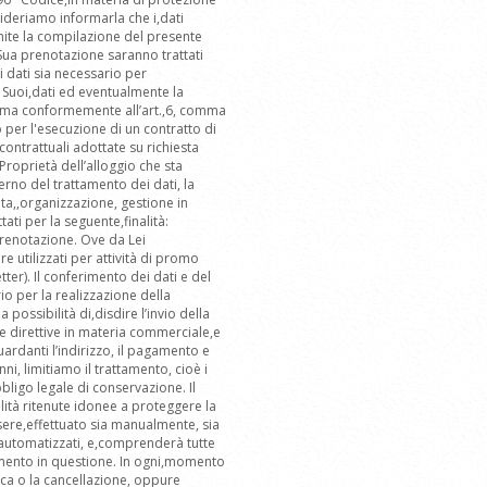
sideriamo informarla che i,dati
ramite la compilazione del presente
 Sua prenotazione saranno trattati
ei dati sia necessario per
i Suoi,dati ed eventualmente la
ittima conformemente all’art.,6, comma
 per l'esecuzione di un contratto di
contrattuali adottate su richiesta
Proprietà dell’alloggio che sta
rno del trattamento dei dati, la
lta,,organizzazione, gestione in
ati per la seguente,finalità:
prenotazione. Ove da Lei
 utilizzati per attività di promo
tter). Il conferimento dei dati e del
o per la realizzazione della
 possibilità di,disdire l’invio della
lle direttive in materia commerciale,e
uardanti l’indirizzo, il pagamento e
ni, limitiamo il trattamento, cioè i
bbligo legale di conservazione. Il
lità ritenute idonee a proteggere la
ssere,effettuato sia manualmente, sia
e automatizzati, e,comprenderà tutte
tamento in questione. In ogni,momento
ica o la cancellazione, oppure