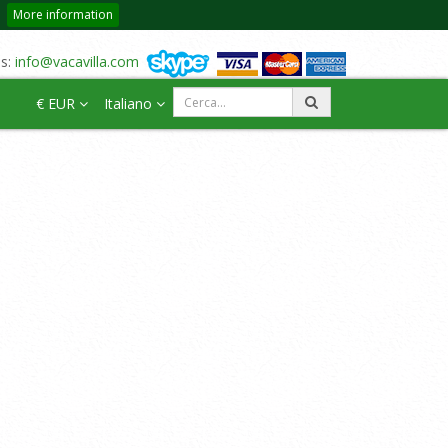
More information
us:
info@vacavilla.com
€ EUR
Italiano