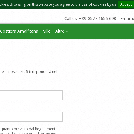
okies. Browsing on this website you agree to the use of cookies by us
Accept
Call us: +39 0577 1656 690 - Email 
Costiera Amalfitana
Ville
Altre
e, il nostro staff ti risponderà nel
 a quanto previsto dal Regolamento
6 ''Codice,in materia di protezione