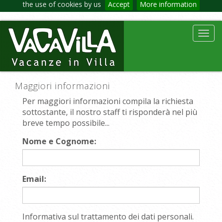
the use of cookies by us
Accept
More information
Toggl
navig
Maggiori informazioni
Per maggiori informazioni compila la richiesta
sottostante, il nostro staff ti risponderà nel più
breve tempo possibile...
Nome e Cognome:
Email:
Informativa sul trattamento dei dati personali.