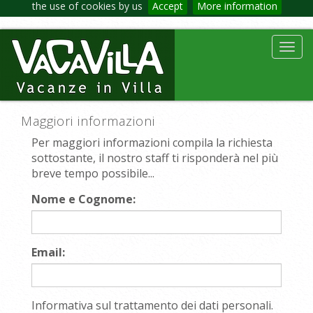
the use of cookies by us
Accept
More information
Toggl
navig
Maggiori informazioni
Per maggiori informazioni compila la richiesta
sottostante, il nostro staff ti risponderà nel più
breve tempo possibile...
Nome e Cognome:
Email:
Informativa sul trattamento dei dati personali.