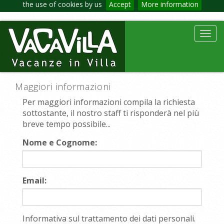
the use of cookies by us
Accept
More information
Toggl
navig
Maggiori informazioni
Per maggiori informazioni compila la richiesta
sottostante, il nostro staff ti risponderà nel più
breve tempo possibile...
Nome e Cognome:
Email:
Informativa sul trattamento dei dati personali.