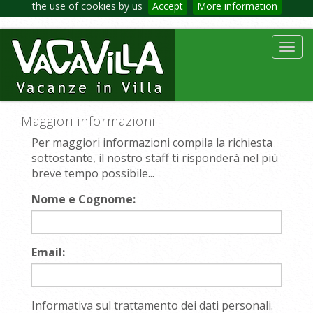
the use of cookies by us
Accept
More information
Toggl
navig
Maggiori informazioni
Per maggiori informazioni compila la richiesta
sottostante, il nostro staff ti risponderà nel più
breve tempo possibile...
Nome e Cognome:
Email:
Informativa sul trattamento dei dati personali.