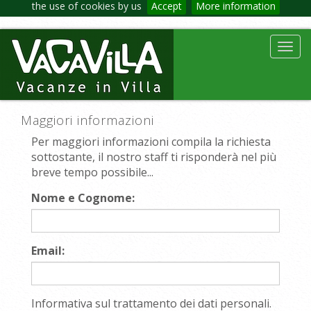
the use of cookies by us
Accept
More information
Toggl
navig
Maggiori informazioni
Per maggiori informazioni compila la richiesta
sottostante, il nostro staff ti risponderà nel più
breve tempo possibile...
Nome e Cognome:
Email:
Informativa sul trattamento dei dati personali.