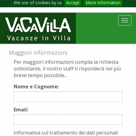
the use of cookies by us
Accept
More information
Toggl
navig
Maggiori informazioni
Per maggiori informazioni compila la richiesta
sottostante, il nostro staff ti risponderà nel più
breve tempo possibile...
Nome e Cognome:
Email:
Informativa sul trattamento dei dati personali.