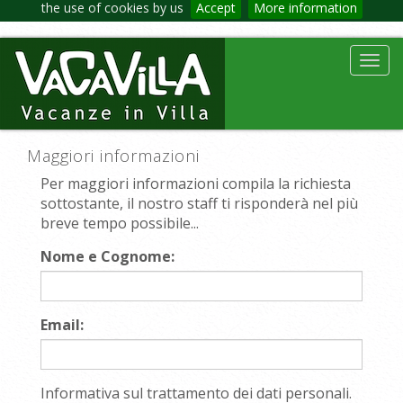
the use of cookies by us
Accept
More information
Toggl
navig
Maggiori informazioni
Per maggiori informazioni compila la richiesta
sottostante, il nostro staff ti risponderà nel più
breve tempo possibile...
Nome e Cognome:
Email:
Informativa sul trattamento dei dati personali.