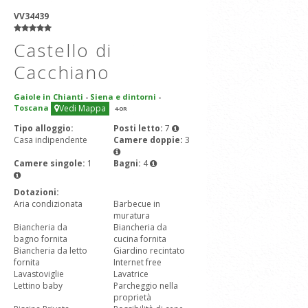
VV34439
Castello di
Cacchiano
Gaiole in Chianti
-
Siena e dintorni
-
Toscana
Vedi Mappa
4
-OR
Tipo alloggio:
Posti letto:
7
Casa indipendente
Camere doppie:
3
Camere singole:
1
Bagni:
4
Dotazioni:
Aria condizionata
Barbecue in
muratura
Biancheria da
Biancheria da
bagno fornita
cucina fornita
Biancheria da letto
Giardino recintato
fornita
Internet free
Lavastoviglie
Lavatrice
Lettino baby
Parcheggio nella
proprietà