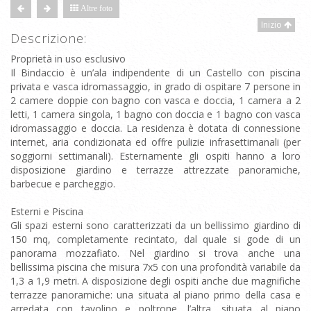
Altre foto
Inizio
Descrizione:
Proprietà in uso esclusivo
Il Bindaccio è un’ala indipendente di un Castello con piscina
privata e vasca idromassaggio, in grado di ospitare 7 persone in
2 camere doppie con bagno con vasca e doccia, 1 camera a 2
letti, 1 camera singola, 1 bagno con doccia e 1 bagno con vasca
idromassaggio e doccia. La residenza è dotata di connessione
internet, aria condizionata ed offre pulizie infrasettimanali (per
soggiorni settimanali). Esternamente gli ospiti hanno a loro
disposizione giardino e terrazze attrezzate panoramiche,
barbecue e parcheggio.
Esterni e Piscina
Gli spazi esterni sono caratterizzati da un bellissimo giardino di
150 mq, completamente recintato, dal quale si gode di un
panorama mozzafiato. Nel giardino si trova anche una
bellissima piscina che misura 7x5 con una profondità variabile da
1,3 a 1,9 metri. A disposizione degli ospiti anche due magnifiche
terrazze panoramiche: una situata al piano primo della casa e
arredata con tavolino e poltrone, l’altra, situata al piano