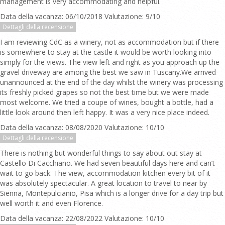
management is very accommodating and helpful.
Data della vacanza: 06/10/2018 Valutazione: 9/10
Dettagli della recensione
I am reviewing CdC as a winery, not as accommodation but if there
is somewhere to stay at the castle it would be worth looking into
simply for the views. The view left and right as you approach up the
gravel driveway are among the best we saw in Tuscany.We arrived
unannounced at the end of the day whilst the winery was processing
its freshly picked grapes so not the best time but we were made
most welcome. We tried a coupe of wines, bought a bottle, had a
little look around then left happy. It was a very nice place indeed.
Data della vacanza: 08/08/2020 Valutazione: 10/10
Dettagli della recensione
There is nothing but wonderful things to say about out stay at
Castello Di Cacchiano. We had seven beautiful days here and can’t
wait to go back. The view, accommodation kitchen every bit of it
was absolutely spectacular. A great location to travel to near by
Sienna, Montepulcianio, Pisa which is a longer drive for a day trip but
well worth it and even Florence.
Data della vacanza: 22/08/2022 Valutazione: 10/10