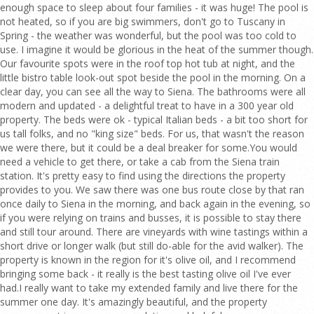
enough space to sleep about four families - it was huge! The pool is
not heated, so if you are big swimmers, don't go to Tuscany in
Spring - the weather was wonderful, but the pool was too cold to
use. I imagine it would be glorious in the heat of the summer though.
Our favourite spots were in the roof top hot tub at night, and the
little bistro table look-out spot beside the pool in the morning. On a
clear day, you can see all the way to Siena. The bathrooms were all
modern and updated - a delightful treat to have in a 300 year old
property. The beds were ok - typical Italian beds - a bit too short for
us tall folks, and no "king size" beds. For us, that wasn't the reason
we were there, but it could be a deal breaker for some.You would
need a vehicle to get there, or take a cab from the Siena train
station. It's pretty easy to find using the directions the property
provides to you. We saw there was one bus route close by that ran
once daily to Siena in the morning, and back again in the evening, so
if you were relying on trains and busses, it is possible to stay there
and still tour around. There are vineyards with wine tastings within a
short drive or longer walk (but still do-able for the avid walker). The
property is known in the region for it's olive oil, and I recommend
bringing some back - it really is the best tasting olive oil I've ever
had.I really want to take my extended family and live there for the
summer one day. It's amazingly beautiful, and the property