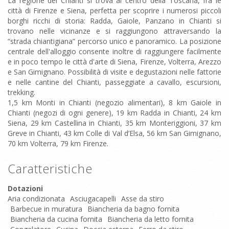
La regione del Chianti si trova al centro della Toscana, fra le
città di Firenze e Siena, perfetta per scoprire i numerosi piccoli
borghi ricchi di storia: Radda, Gaiole, Panzano in Chianti si
trovano nelle vicinanze e si raggiungono attraversando la
“strada chiantigiana” percorso unico e panoramico. La posizione
centrale dell'alloggio consente inoltre di raggiungere facilmente
e in poco tempo le città d'arte di Siena, Firenze, Volterra, Arezzo
e San Gimignano. Possibilità di visite e degustazioni nelle fattorie
e nelle cantine del Chianti, passeggiate a cavallo, escursioni,
trekking.
1,5 km Monti in Chianti (negozio alimentari), 8 km Gaiole in
Chianti (negozi di ogni genere), 19 km Radda in Chianti, 24 km
Siena, 29 km Castellina in Chianti, 35 km Monteriggioni, 37 km
Greve in Chianti, 43 km Colle di Val d’Elsa, 56 km San Gimignano,
70 km Volterra, 79 km Firenze.
Caratteristiche
Dotazioni
Aria condizionata
Asciugacapelli
Asse da stiro
Barbecue in muratura
Biancheria da bagno fornita
Biancheria da cucina fornita
Biancheria da letto fornita