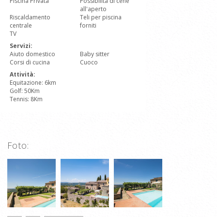
Piscina Privata
Possibilità di cene
all'aperto
Riscaldamento
Teli per piscina
centrale
forniti
TV
Servizi:
Aiuto domestico
Baby sitter
Corsi di cucina
Cuoco
Attività:
Equitazione: 6km
Golf: 50Km
Tennis: 8Km
Foto: