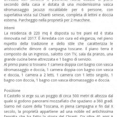
secondo della casa e dotata di una modernissima vasca
idromassaggio Jacuzzi riscaldabile per 6 persone, con
superlativa vista sul Chianti senese, completa di lettini e doccia
esterna. Parcheggio nella proprietà per 2 macchine.
Interni
La residenza di 220 mq è disposta su tre piani ed è stata
rinnovata nel 2017. È Arredata con cura ed eleganza, nel pieno
rispetto della tradizione e dello stile che caratterizza le
aristocratiche dimore di campagna toscane. Il piano terra è
composto da un ingresso, salotto con TV, sala da pranzo, una
grande cucina bene attrezzata e 1 bagno di servizio.
Al primo piano si trovano 1 camera doppia con bagno con vasca
idromassaggio e doccia, 1 camera doppia con bagno con vasca
e doccia, 1 camera a 2 letti, 1 camera con 1 letto singolo, 1
bagno con doccia, 1 bagno con vasca idromassaggio e doccia.
Posizione
Il Castello si erge su un poggio di circa 500 metri di altezza dal
quale si godono panorami mozzafiato che spaziano a 360 gradi.
Siamo nel cuore della Toscana, in piena campagna e fin dal X
secolo, la proprietà appartiene ad una nobile ed antichissima
famiglia che ha fatto la storia del Chianti. Da oltre 40 anni è