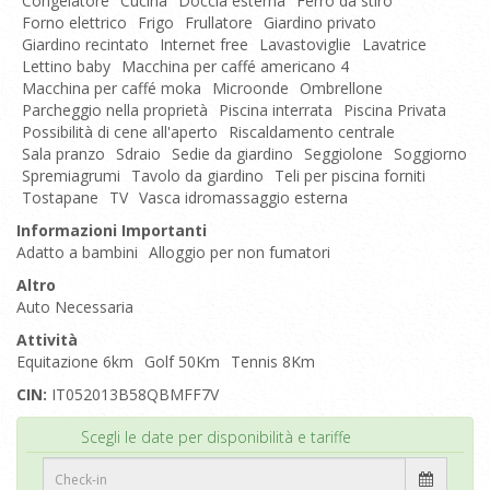
Congelatore
Cucina
Doccia esterna
Ferro da stiro
Forno elettrico
Frigo
Frullatore
Giardino privato
Giardino recintato
Internet free
Lavastoviglie
Lavatrice
Lettino baby
Macchina per caffé americano 4
Macchina per caffé moka
Microonde
Ombrellone
Parcheggio nella proprietà
Piscina interrata
Piscina Privata
Possibilità di cene all'aperto
Riscaldamento centrale
Sala pranzo
Sdraio
Sedie da giardino
Seggiolone
Soggiorno
Spremiagrumi
Tavolo da giardino
Teli per piscina forniti
Tostapane
TV
Vasca idromassaggio esterna
Informazioni Importanti
Adatto a bambini
Alloggio per non fumatori
Altro
Auto Necessaria
Attività
Equitazione 6km
Golf 50Km
Tennis 8Km
CIN:
IT052013B58QBMFF7V
Inizio
Scegli le date per disponibilità e tariffe