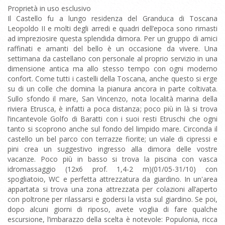
Proprietà in uso esclusivo
Il Castello fu a lungo residenza del Granduca di Toscana
Leopoldo II e molti degli arredi e quadri dell’epoca sono rimasti
ad impreziosire questa splendida dimora. Per un gruppo di amici
raffinati e amanti del bello è un occasione da vivere. Una
settimana da castellano con personale al proprio servizio in una
dimensione antica ma allo stesso tempo con ogni moderno
confort. Come tutti i castelli della Toscana, anche questo si erge
su di un colle che domina la pianura ancora in parte coltivata.
Sullo sfondo il mare, San Vincenzo, nota località marina della
riviera Etrusca, è infatti a poca distanza; poco più in là si trova
l’incantevole Golfo di Baratti con i suoi resti Etruschi che ogni
tanto si scoprono anche sul fondo del limpido mare. Circonda il
castello un bel parco con terrazze fiorite; un viale di cipressi e
pini crea un suggestivo ingresso alla dimora delle vostre
vacanze. Poco più in basso si trova la piscina con vasca
idromassaggio (12x6 prof. 1,4-2 m)(01/05-31/10) con
spogliatoio, WC e perfetta attrezzatura da giardino. In un'area
appartata si trova una zona attrezzata per colazioni all’aperto
con poltrone per rilassarsi e godersi la vista sul giardino. Se poi,
dopo alcuni giorni di riposo, avete voglia di fare qualche
escursione, l’imbarazzo della scelta è notevole: Populonia, ricca