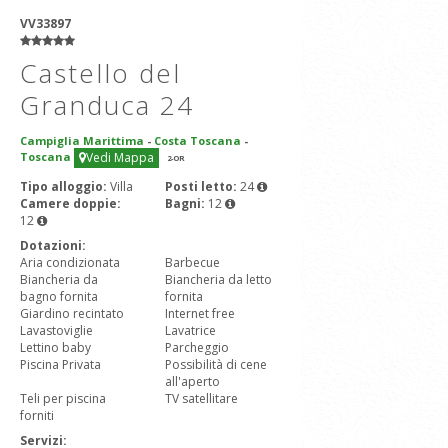
VV33897
Castello del
Granduca 24
Campiglia Marittima
-
Costa Toscana
-
Toscana
Vedi Mappa
2
-OR
Tipo alloggio:
Villa
Posti letto:
24
Camere doppie:
Bagni:
12
12
Dotazioni:
Aria condizionata
Barbecue
Biancheria da
Biancheria da letto
bagno fornita
fornita
Giardino recintato
Internet free
Lavastoviglie
Lavatrice
Lettino baby
Parcheggio
Piscina Privata
Possibilità di cene
all'aperto
Teli per piscina
TV satellitare
forniti
Servizi: