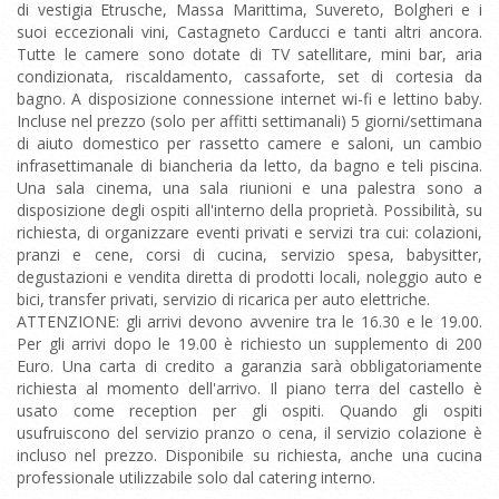
di vestigia Etrusche, Massa Marittima, Suvereto, Bolgheri e i
suoi eccezionali vini, Castagneto Carducci e tanti altri ancora.
Tutte le camere sono dotate di TV satellitare, mini bar, aria
condizionata, riscaldamento, cassaforte, set di cortesia da
bagno. A disposizione connessione internet wi-fi e lettino baby.
Incluse nel prezzo (solo per affitti settimanali) 5 giorni/settimana
di aiuto domestico per rassetto camere e saloni, un cambio
infrasettimanale di biancheria da letto, da bagno e teli piscina.
Una sala cinema, una sala riunioni e una palestra sono a
disposizione degli ospiti all'interno della proprietà. Possibilità, su
richiesta, di organizzare eventi privati e servizi tra cui: colazioni,
pranzi e cene, corsi di cucina, servizio spesa, babysitter,
degustazioni e vendita diretta di prodotti locali, noleggio auto e
bici, transfer privati, servizio di ricarica per auto elettriche.
ATTENZIONE: gli arrivi devono avvenire tra le 16.30 e le 19.00.
Per gli arrivi dopo le 19.00 è richiesto un supplemento di 200
Euro. Una carta di credito a garanzia sarà obbligatoriamente
richiesta al momento dell'arrivo. Il piano terra del castello è
usato come reception per gli ospiti. Quando gli ospiti
usufruiscono del servizio pranzo o cena, il servizio colazione è
incluso nel prezzo. Disponibile su richiesta, anche una cucina
professionale utilizzabile solo dal catering interno.