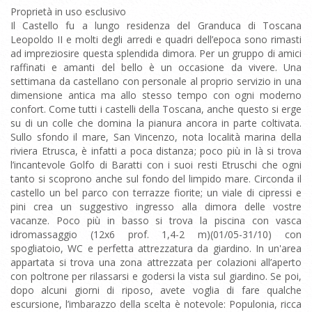
Proprietà in uso esclusivo
Il Castello fu a lungo residenza del Granduca di Toscana
Leopoldo II e molti degli arredi e quadri dell’epoca sono rimasti
ad impreziosire questa splendida dimora. Per un gruppo di amici
raffinati e amanti del bello è un occasione da vivere. Una
settimana da castellano con personale al proprio servizio in una
dimensione antica ma allo stesso tempo con ogni moderno
confort. Come tutti i castelli della Toscana, anche questo si erge
su di un colle che domina la pianura ancora in parte coltivata.
Sullo sfondo il mare, San Vincenzo, nota località marina della
riviera Etrusca, è infatti a poca distanza; poco più in là si trova
l’incantevole Golfo di Baratti con i suoi resti Etruschi che ogni
tanto si scoprono anche sul fondo del limpido mare. Circonda il
castello un bel parco con terrazze fiorite; un viale di cipressi e
pini crea un suggestivo ingresso alla dimora delle vostre
vacanze. Poco più in basso si trova la piscina con vasca
idromassaggio (12x6 prof. 1,4-2 m)(01/05-31/10) con
spogliatoio, WC e perfetta attrezzatura da giardino. In un'area
appartata si trova una zona attrezzata per colazioni all’aperto
con poltrone per rilassarsi e godersi la vista sul giardino. Se poi,
dopo alcuni giorni di riposo, avete voglia di fare qualche
escursione, l’imbarazzo della scelta è notevole: Populonia, ricca