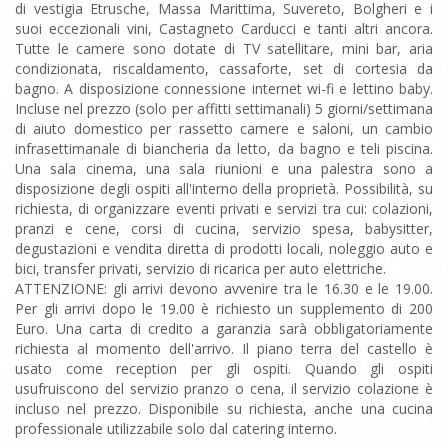
di vestigia Etrusche, Massa Marittima, Suvereto, Bolgheri e i
suoi eccezionali vini, Castagneto Carducci e tanti altri ancora.
Tutte le camere sono dotate di TV satellitare, mini bar, aria
condizionata, riscaldamento, cassaforte, set di cortesia da
bagno. A disposizione connessione internet wi-fi e lettino baby.
Incluse nel prezzo (solo per affitti settimanali) 5 giorni/settimana
di aiuto domestico per rassetto camere e saloni, un cambio
infrasettimanale di biancheria da letto, da bagno e teli piscina.
Una sala cinema, una sala riunioni e una palestra sono a
disposizione degli ospiti all'interno della proprietà. Possibilità, su
richiesta, di organizzare eventi privati e servizi tra cui: colazioni,
pranzi e cene, corsi di cucina, servizio spesa, babysitter,
degustazioni e vendita diretta di prodotti locali, noleggio auto e
bici, transfer privati, servizio di ricarica per auto elettriche.
ATTENZIONE: gli arrivi devono avvenire tra le 16.30 e le 19.00.
Per gli arrivi dopo le 19.00 è richiesto un supplemento di 200
Euro. Una carta di credito a garanzia sarà obbligatoriamente
richiesta al momento dell'arrivo. Il piano terra del castello è
usato come reception per gli ospiti. Quando gli ospiti
usufruiscono del servizio pranzo o cena, il servizio colazione è
incluso nel prezzo. Disponibile su richiesta, anche una cucina
professionale utilizzabile solo dal catering interno.