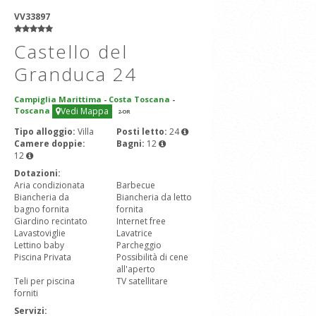
VV33897
Castello del
Granduca 24
Campiglia Marittima
-
Costa Toscana
-
Toscana
Vedi Mappa
2
-OR
Tipo alloggio:
Villa
Posti letto:
24
Camere doppie:
Bagni:
12
12
Dotazioni:
Aria condizionata
Barbecue
Biancheria da
Biancheria da letto
bagno fornita
fornita
Giardino recintato
Internet free
Lavastoviglie
Lavatrice
Lettino baby
Parcheggio
Piscina Privata
Possibilità di cene
all'aperto
Teli per piscina
TV satellitare
forniti
Servizi: