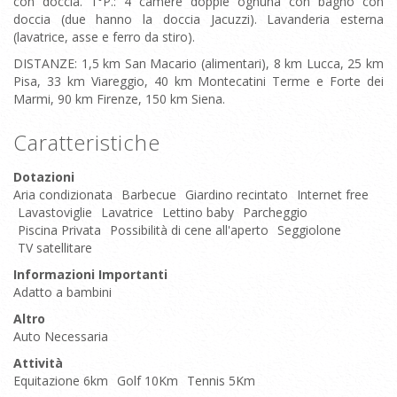
con doccia. 1°P.: 4 camere doppie ognuna con bagno con
doccia (due hanno la doccia Jacuzzi). Lavanderia esterna
(lavatrice, asse e ferro da stiro).
DISTANZE: 1,5 km San Macario (alimentari), 8 km Lucca, 25 km
Pisa, 33 km Viareggio, 40 km Montecatini Terme e Forte dei
Marmi, 90 km Firenze, 150 km Siena.
Caratteristiche
Dotazioni
Aria condizionata
Barbecue
Giardino recintato
Internet free
Lavastoviglie
Lavatrice
Lettino baby
Parcheggio
Piscina Privata
Possibilità di cene all'aperto
Seggiolone
TV satellitare
Informazioni Importanti
Adatto a bambini
Altro
Auto Necessaria
Attività
Equitazione 6km
Golf 10Km
Tennis 5Km