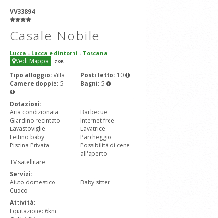
VV33894
Casale Nobile
Lucca
-
Lucca e dintorni
-
Toscana
Vedi Mappa
7
-OR
Tipo alloggio:
Villa
Posti letto:
10
Camere doppie:
5
Bagni:
5
Dotazioni:
Aria condizionata
Barbecue
Giardino recintato
Internet free
Lavastoviglie
Lavatrice
Lettino baby
Parcheggio
Piscina Privata
Possibilità di cene
all'aperto
TV satellitare
Servizi:
Aiuto domestico
Baby sitter
Cuoco
Attività:
Equitazione: 6km