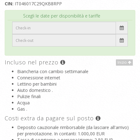
CIN:
IT046017C29QKB8RPP
Inizio
Scegli le date per disponibilità e tariffe
Incluso nel prezzo
Inizio
Biancheria con cambio settimanale
Connessione internet
Lettino per bambini
Aiuto domestico .
Pulizie finali
Acqua
Gas .
Costi extra da pagare sul posto
Deposito cauzionale rimborsabile (da lasciare all'arrivo)
per prenotazione. In contanti
: 1.000,00 EUR
Tassa di soggiorno a persona/giorno
: 2,50 EUR