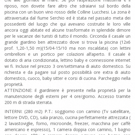
riposo, non dovete fare altro che sdraiarvi sul bordo della
piscina con un buon vino rosso delle Colline Lucchesi. La zona è
attraversata dal fiume Serchio ed è stata nel passato meta dei
possedenti del luogo che qui avevano costruite le loro ville
ancora oggi abitate ed alcune trasformate in splendide dimore
per le vacanze dei turisti di tutto il mondo. Circonda il casale un
grande giardino ben attrezzato dove si trova la piscina (12x6
prof. 1,20-1,50 m)(15/04-15/10 ma non riscaldata) con lettini
ombrelloni e un portico per colazioni all’aperto. Il casale è
dotato di aria condizionata, lettino baby e connessione internet
wi fi. Incluse nel prezzo 3 ore/settimana di aiuto domestico. Su
richiesta e da pagare sul posto possibilità ore extra di aiuto
domestico, cuoco, baby sitter e corsi di cucina. Parcheggio nella
proprietà.
ATTENZIONE: il giardiniere è presente nella proprietà per la
manutenzione degli esterni per 4 ore/giorno. Accesso tramite
200 m di strada sterrata.
INTERNI: (280 m2) P.T.: soggiorno con camino (Tv satellitare,
lettore DVD, CD), sala pranzo, cucina perfettamente attrezzata (
2 lavastoviglie, forno, microonde, freezer, macchina per caffè
americano e espresso), 1 camera doppia con camino, 1 bagno