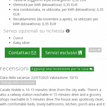
Elettricità per kWh (kilowattora)
: 0,35 EUR
Aria condizionata, se utilizzata, per kWh (kilowattora)
: 0,35
EUR
Riscaldamento (da novembre a aprile), se utilizzato per
kWh (kilowattora)
: 0,35 EUR
Servizi opzionali su richiesta
Cuoco
Baby sitter
Inizio
Contattaci
Servizi esclusivi
recensioni
Aggiungi una recensione per la casa
Data della vacanza: 22/07/2025 Valutazione: 10/10
Dettagli della recensione
Casale Nobile is 10-15 minutes drive from the city walls. There’s a
also a railway station reachable in 15 minutes drive and a grocery
shops reachable in 5 minutes drive.The house was spotlessly clean,
with comfortable beds, lovely bathrooms, kitchen, porch area and it