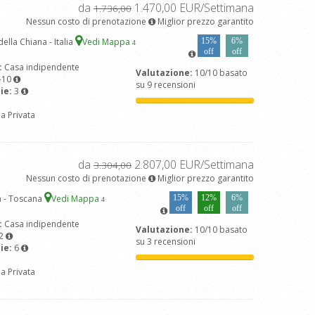
da
1.470,00 EUR/Settimana
1.736,00
Nessun costo di prenotazione
Miglior prezzo garantito
ella Chiana - Italia
Vedi Mappa
15%
6%
4
off
off
:
Casa indipendente
Valutazione:
10/10 basato
-10
su 9 recensioni
ie:
3
na Privata
da
2.807,00 EUR/Settimana
3.304,00
Nessun costo di prenotazione
Miglior prezzo garantito
 - Toscana
Vedi Mappa
15%
12%
6%
4
off
off
off
:
Casa indipendente
Valutazione:
10/10 basato
2
su 3 recensioni
ie:
6
na Privata