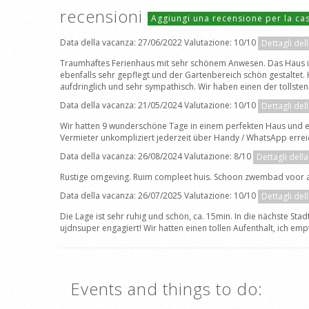
recensioni
Aggiungi una recensione per la c
Data della vacanza: 27/06/2022 Valutazione: 10/10
Dettagli del
Traumhaftes Ferienhaus mit sehr schönem Anwesen. Das Haus ist 
ebenfalls sehr gepflegt und der Gartenbereich schön gestaltet.
aufdringlich und sehr sympathisch. Wir haben einen der tollst
Data della vacanza: 21/05/2024 Valutazione: 10/10
Dettagli del
Wir hatten 9 wunderschöne Tage in einem perfekten Haus und ei
Vermieter unkompliziert jederzeit über Handy / WhatsApp erreichb
Data della vacanza: 26/08/2024 Valutazione: 8/10
Dettagli dell
Rustige omgeving. Ruim compleet huis. Schoon zwembad voor all
Data della vacanza: 26/07/2025 Valutazione: 10/10
Dettagli del
Die Lage ist sehr ruhig und schön, ca. 15min. In die nächste Sta
ujdnsuper engagiert! Wir hatten einen tollen Aufenthalt, ich emp
Events and things to do: