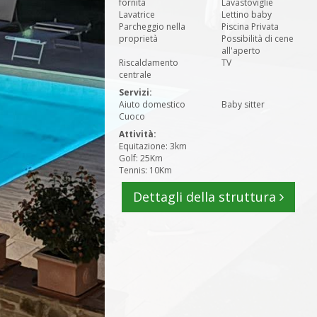
fornita
Lavastoviglie
Lavatrice
Lettino baby
Parcheggio nella
Piscina Privata
proprietà
Possibilità di cene
all'aperto
Riscaldamento
TV
centrale
Servizi:
Aiuto domestico
Baby sitter
Cuoco
Attività:
Equitazione: 3km
Golf: 25Km
Tennis: 10Km
Dettagli della struttura