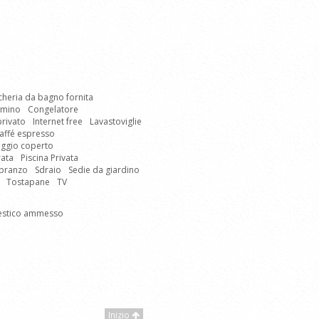
cheria da bagno fornita
mino
Congelatore
privato
Internet free
Lavastoviglie
affé espresso
ggio coperto
rata
Piscina Privata
 pranzo
Sdraio
Sedie da giardino
Tostapane
TV
estico ammesso
Inizio