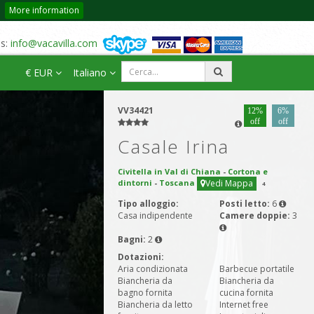
More information
us:
info@vacavilla.com
€ EUR
Italiano
VV34421
12%
6%
off
off
Casale Irina
Civitella in Val di Chiana
-
Cortona e
dintorni
-
Toscana
Vedi Mappa
4
Tipo alloggio:
Posti letto:
6
Casa indipendente
Camere doppie:
3
Bagni:
2
Dotazioni:
Aria condizionata
Barbecue portatile
Biancheria da
Biancheria da
bagno fornita
cucina fornita
Biancheria da letto
Internet free