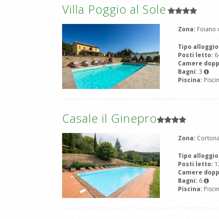
Villa Poggio al Sole
Zona:
Foiano d
Tipo alloggio
Posti letto:
6
Camere dopp
Bagni:
3
Piscina:
Pisci
Casale il Ginepro
Zona:
Cortona
Tipo alloggio
Posti letto:
1
Camere dopp
Bagni:
6
Piscina:
Pisci