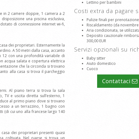
Lettino per bambini
Costi extra da pagare 
ne in 2 camere doppie, 1 camera a 2
o disposizione una piscina esclusiva,
Pulizie finali per prenotazione
dotato di connessione internet wi-fi,
Riscaldamento (da novembre a 
Aria condizionata, se utilizzat
Deposito cauzionale rimborsabi
300,00 EUR
a casa dei proprietari. Esternamente la
Servizi opzionali su ric
rdino. A 50 metri dalla casa, accanto
 x 12 con una profondità variabile di
Baby sitter
con acqua salata e copertura elettrica
Aiuto domestico
mentazione che la circonda si trovano
Cuoco
canto alla casa si trova il parcheggio
Contattaci
ni. Al piano terra si trova la sala
 TV e uscita diretta sull’esterno, 1
nduce al primo piano dove si trovano
cesso a un terrazzino, 1 bagno con
i (di cui uno alla francese largo 140
a casa dei proprietari presenti quasi
a coltivata. Nel paese si trova un