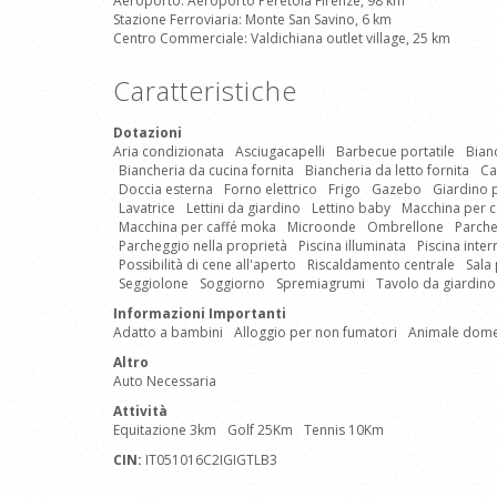
Aeroporto: Aeroporto Peretola Firenze, 98 km
Stazione Ferroviaria: Monte San Savino, 6 km
Centro Commerciale: Valdichiana outlet village, 25 km
Caratteristiche
Dotazioni
Aria condizionata
Asciugacapelli
Barbecue portatile
Bian
Biancheria da cucina fornita
Biancheria da letto fornita
Ca
Doccia esterna
Forno elettrico
Frigo
Gazebo
Giardino 
Lavatrice
Lettini da giardino
Lettino baby
Macchina per c
Macchina per caffé moka
Microonde
Ombrellone
Parche
Parcheggio nella proprietà
Piscina illuminata
Piscina inter
Possibilità di cene all'aperto
Riscaldamento centrale
Sala
Seggiolone
Soggiorno
Spremiagrumi
Tavolo da giardino
Informazioni Importanti
Adatto a bambini
Alloggio per non fumatori
Animale dom
Altro
Auto Necessaria
Attività
Equitazione 3km
Golf 25Km
Tennis 10Km
CIN:
IT051016C2IGIGTLB3