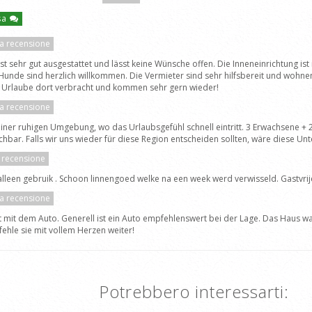
asa
la recensione
sehr gut ausgestattet und lässt keine Wünsche offen. Die Inneneinrichtung ist
 Hunde sind herzlich willkommen. Die Vermieter sind sehr hilfsbereit und wohnen
en Urlaube dort verbracht und kommen sehr gern wieder!
la recensione
ner ruhigen Umgebung, wo das Urlaubsgefühl schnell eintritt. 3 Erwachsene + 
ar. Falls wir uns wieder für diese Region entscheiden sollten, wäre diese Unter
a recensione
een gebruik . Schoon linnengoed welke na een week werd verwisseld. Gastvrij
la recensione
dt mit dem Auto. Generell ist ein Auto empfehlenswert bei der Lage. Das Haus wa
fehle sie mit vollem Herzen weiter!
Potrebbero interessarti: