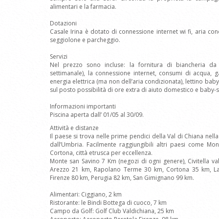
alimentari e la farmacia.
Dotazioni
Casale Irina è dotato di connessione internet wi fi, aria con
seggiolone e parcheggio.
Servizi
Nel prezzo sono incluse: la fornitura di biancheria da
settimanale), la connessione internet, consumi di acqua, 
energia elettrica (ma non dell’aria condizionata), lettino bab
sul posto possibilità di ore extra di aiuto domestico e baby-si
Informazioni importanti
Piscina aperta dall’ 01/05 al 30/09.
Attività e distanze
Il paese si trova nelle prime pendici della Val di Chiana nel
dall’Umbria. Facilmente raggiungibili altri paesi come Mo
Cortona, città etrusca per eccellenza.
Monte san Savino 7 Km (negozi di ogni genere), Civitella v
Arezzo 21 km, Rapolano Terme 30 km, Cortona 35 km, L
Firenze 80 km, Perugia 82 km, San Gimignano 99 km.
Alimentari: Ciggiano, 2 km
Ristorante: le Bindi Bottega di cuoco, 7 km
Campo da Golf: Golf Club Valdichiana, 25 km