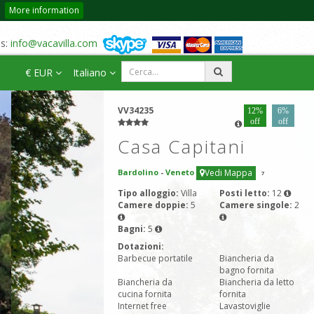
More information
us:
info@vacavilla.com
€ EUR
Italiano
VV34235
12%
6%
off
off
Casa Capitani
Bardolino
-
Veneto
Vedi Mappa
7
Tipo alloggio:
Villa
Posti letto:
12
Camere doppie:
5
Camere singole:
2
Bagni:
5
Dotazioni:
Barbecue portatile
Biancheria da
bagno fornita
Biancheria da
Biancheria da letto
cucina fornita
fornita
Internet free
Lavastoviglie