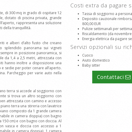
Costi extra da pagare 
e, di 300 mq in grado di ospitare 12
Tassa di soggiorno a person
e, dotato di piscina privata, grande
Deposito cauzionale rimborsabi
all’aperto, rappresenta una soluzione
800,00 EUR
della tranquillità.
Pulizie settimanali per settim
Riscaldamento (da novembre a a
Energia elettrica da pagare 
iti e alberi d’alto fusto che creano
Servizi opzionali su ric
o splendido panorama sui vigneti
o, sempre in posizione panoramica, si
Cuoco
le da 1,4 a 2,5 metri, attrezzata con
Aiuto domestico
piti hanno inoltre a disposizione una
Baby sitter
o e sedie per poter cenare all’aperto.
ina. Parcheggio per varie auto nella
Contattaci
 piano terra si accede al soggiorno con
cente si trova un altro soggiorno con
a ben attrezzata con camino e accesso
piano terra una stireria con lavatrice
mo piano composto da 1 grande camera
rmabile in camera doppia) con bagno
za 150 cm) e con bagno con doccia. Al
on vasca e doccia con accesso a 1
ormabile in camera doppia), 1 camera