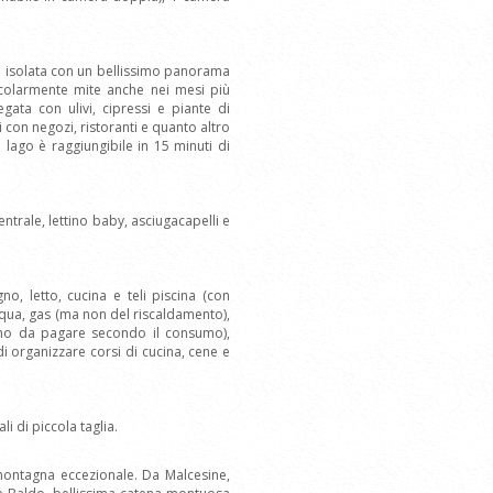
la e isolata con un bellissimo panorama
ticolarmente mite anche nei mesi più
gata con ulivi, cipressi e piante di
i con negozi, ristoranti e quanto altro
lago è raggiungibile in 15 minuti di
entrale, lettino baby, asciugacapelli e
o, letto, cucina e teli piscina (con
cqua, gas (ma non del riscaldamento),
anno da pagare secondo il consumo),
di organizzare corsi di cucina, cene e
i di piccola taglia.
montagna eccezionale. Da Malcesine,