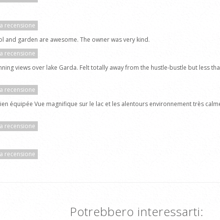
la recensione
pool and garden are awesome. The owner was very kind.
la recensione
nning views over lake Garda. Felt totally away from the hustle-bustle but less 
la recensione
bien équipée Vue magnifique sur le lac et les alentours environnement très calm
la recensione
la recensione
Potrebbero interessarti: