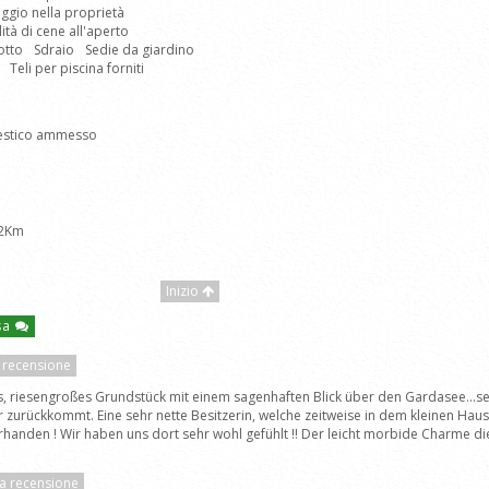
ggio nella proprietà
lità di cene all'aperto
otto
Sdraio
Sedie da giardino
Teli per piscina forniti
estico ammesso
 2Km
Inizio
asa
a recensione
es, riesengroßes Grundstück mit einem sagenhaften Blick über den Gardasee...s
zurückkommt. Eine sehr nette Besitzerin, welche zeitweise in dem kleinen Haus n
rhanden ! Wir haben uns dort sehr wohl gefühlt !! Der leicht morbide Charme di
la recensione