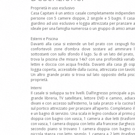
Proprietà in uso esclusivo
Casa Capitani è un antico casale completamente indipendent
persone con 5 camere doppie, 2 singole e 5 bagni. Il casal
giardino ad uso esclusivo e loggia attrezzata per pranzare 
ideale per una famiglia numerosa o un gruppo di amici amanti 
Esterni e Piscina
Davanti alla casa si estende un bel prato con cespugli fior
confortevoli zone d’ombra dove sostare ad ammirare l
sottostanti con sullo sfondo il lago. Su di un lato del prat
trova la piscina che misura 14x7 con una profondità variabi
lettini e doccia con acqua fredda. Davanti alla casa gli os
loggia coperta, accessibile dalla cucina, attrezzata con tavol
Un altro grande prato si trova sul lato opposto della pisc
proprietà.
Interni
Il casale si sviluppa su tre livelli. Dall’ingresso principale a
grande libreria, TV satellitare, lettore DVD e camino, adia
divani e con accesso sull’esterno, la sala pranzo e la cucin
sul portico attrezzato per pranzare all’aperto. Completano il 
e un bagno di servizio. Una scala in legno conduce al pri
doppia con bagno con vasca, 1 camera a due letti (trasfo
con vasca, 1 camera doppia con letto alla francese (larghez
secondo piano si trovano 1 camera doppia con bagno c
piccola stanza con letto singolo, 1 camera a 2 letti (trasf