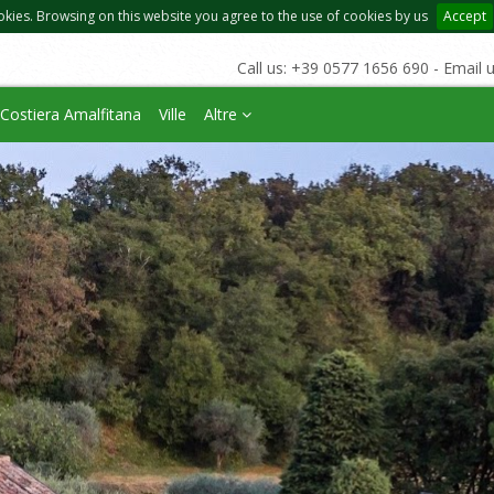
okies. Browsing on this website you agree to the use of cookies by us
Accept
Call us: +39 0577 1656 690 - Email 
Costiera Amalfitana
Ville
Altre