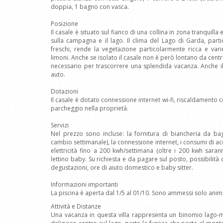
doppia, 1 bagno con vasca.
Posizione
Il casale è situato sul fianco di una collina in zona tranquil
sulla campagna e il lago. Il clima del Lago di Garda, par
freschi, rende la vegetazione particolarmente ricca e varie
limoni. Anche se isolato il casale non è però lontano da centr
necessario per trascorrere una splendida vacanza. Anche il 
auto.
Dotazioni
Il casale è dotato connessione internet wi-fi, riscaldamento c
parcheggio nella proprietà.
Servizi
Nel prezzo sono incluse: la fornitura di biancheria da bagn
cambio settimanale), la connessione internet, i consumi di a
elettricità fino a 200 kwh/settimana (oltre i 200 kwh sar
lettino baby. Su richiesta e da pagare sul posto, possibilità 
degustazioni, ore di aiuto domestico e baby sitter.
Informazioni importanti
La piscina è aperta dal 1/5 al 01/10. Sono ammessi solo animal
Attività e Distanze
Una vacanza in questa villa rappresenta un binomio lago-