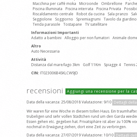
Macchina per caffé moka
Microonde
Ombrellone
Parche
Piscina illuminata
Piscina interrata
Piscina Privata
Possibi
Riscaldamento centrale
Robot da cucina
Sala pranzo
Sal
Seggiolone
Soggiorno
Spremiagrumi
Tavolo da giardino
Tenda parasole
Tostapane
TV satellitare
Informazioni Importanti
Adatto a bambini
Alloggio per non fumatori
Animale dom
Altro
Auto Necessaria
Attività
Distanza dal mare/lago 3km
Golf 11Km
Spiagge 4
Tennis
CIN:
IT023006B4SKLCW9JD
recensioni
Aggiungi una recensione per la c
Data della vacanza: 25/08/2018 Valutazione: 9/10
Dettagli dell
Wir waren für eine Woche in diesem tollen Haus. Ein traumhaft
trubeligen und sehr vollen Städtchen rund um den Garda wieder 
Essen gehen etc. gegeben hat. Privatsphäre ist aber zu 100% vo
nochmal in Erwägung ziehen, dort eine Zeit zu verbringen.
Data della vacanza: 27/07/2019 Valutazione: 10/10
Dettagli del