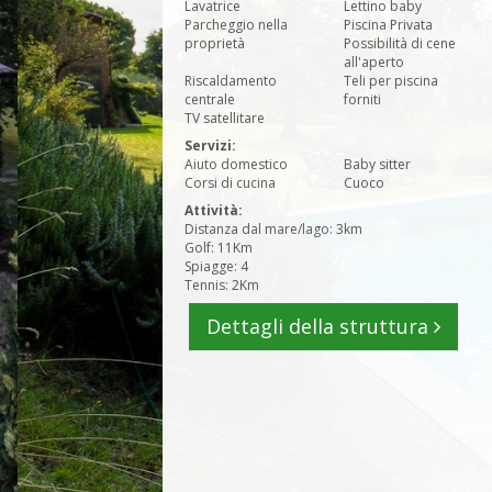
Lavatrice
Lettino baby
Parcheggio nella
Piscina Privata
proprietà
Possibilità di cene
all'aperto
Riscaldamento
Teli per piscina
centrale
forniti
TV satellitare
Servizi:
Aiuto domestico
Baby sitter
Corsi di cucina
Cuoco
Attività:
Distanza dal mare/lago: 3km
Golf: 11Km
Spiagge: 4
Tennis: 2Km
Dettagli della struttura