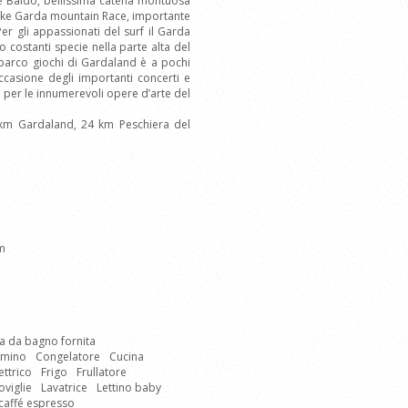
nte Baldo, bellissima catena montuosa
 Lake Garda mountain Race, importante
er gli appassionati del surf il Garda
o costanti specie nella parte alta del
l parco giochi di Gardaland è a pochi
ccasione degli importanti concerti e
 per le innumerevoli opere d’arte del
 km Gardaland, 24 km Peschiera del
km
a da bagno fornita
mino
Congelatore
Cucina
ettrico
Frigo
Frullatore
oviglie
Lavatrice
Lettino baby
caffé espresso