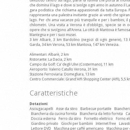
delizioso centro sul lago, parte la funivia che porta al mo
che domina il lago e dove si svolge ogni anno in autunno il
gara podistica che richiama appassionati da tutta Europa. P
rappresenta una palestra invitante grazie ai venti che spiran
lago. Per chi ama vacanze più tranquille e per i bambini, i
chilometri. Una visita a Verona è d’obbligo, specie se in o
opere che si svolgono all’Arena. La città di Mantova è famosa
Mantegna e per i suoi musei.
3 km Albarè, 3 km Bardolino (negozi di ogni genere), 13
Garda, 34 km Verona, 53 km Mantova, 147 km Venezia.
Alimentari: Albarè, 2 km
Ristorante: La Dacia, 2 km
Campo da Golf: Ca’ degli Ulivi (Costermano), 11 km
Aeroporto: Valerio Catullo Verona, 31 km
Stazione Ferroviaria: Domegliara, 13 km
Centro Commerciale: Grand'Affi Shopping Center (Affi), 5,5 
Caratteristiche
Dotazioni
Asciugacapelli
Asse da stiro
Barbecue portatile
Biancheri
Biancheria da cucina fornita
Biancheria da letto fornita
Ca
Doccia esterna
Ferro da stiro
Fornetto elettrico
Forno el
Giardino privato
Giochi per bambini
Internet free
Lavast
Lettore DVD
Macchina per caffé americano
Macchina per 