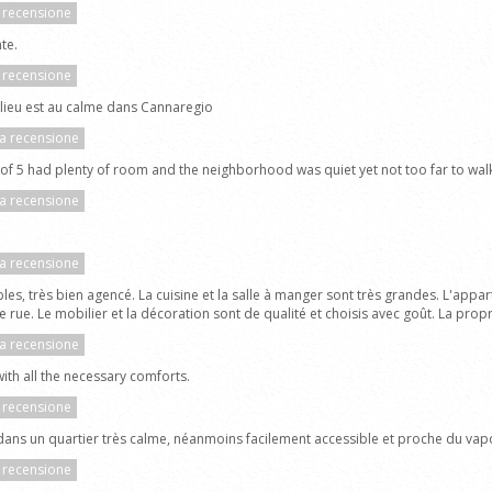
a recensione
te.
a recensione
 lieu est au calme dans Cannaregio
la recensione
ly of 5 had plenty of room and the neighborhood was quiet yet not too far to wa
la recensione
la recensione
s, très bien agencé. La cuisine et la salle à manger sont très grandes. L'appa
e rue. Le mobilier et la décoration sont de qualité et choisis avec goût. La propri
la recensione
th all the necessary comforts.
a recensione
dans un quartier très calme, néanmoins facilement accessible et proche du vap
a recensione