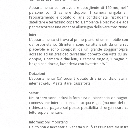
Appartamento confortevole e accogliente di 160 mq, nel “
persone con 2 camere doppie, 1 camera singola e 2
l’appartamento è dotato di aria condizionata, riscaldame
satellitare e terrazzino coperto. L’ambiente è piacevole e ada
per trascorrere una vacanza all’insegna della vera tradizione
Interni
L’appartamento si trova al primo piano di un immobile con d
dal proprietario. Gli interni sono caratterizzati da un arr
piacevole e sono composti da un grande soggiorno/pran
accesso ad un grazioso terrazzino coperto con vista su un 
doppia, 1 camera a due letti, 1 camera singola, 1 bagno 
bagno con doccia, lavanderia con lavatrice e WC.
Dotazioni
L’appartamento Ca’ Lucia è dotato di aria condizionata, 
internet wi-fi, TV satellitare, cassaforte.
Servizi
Nel prezzo sono inclusi la fornitura di biancheria da bagno
connessione internet, consumi acqua e gas (ma non del ris
richiesta da pagare sul posto: possibilità di organizzare c
letto supplementare.
Informazioni importanti
L’auto non è necessaria. Venezia si può raggiungere sia in t