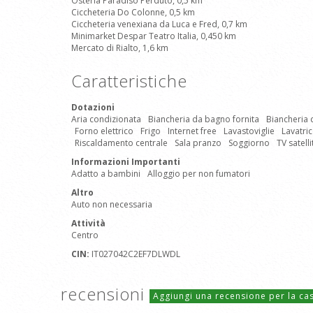
Osteria Paradiso Perduto, 0,5 km
Ciccheteria Do Colonne, 0,5 km
Ciccheteria venexiana da Luca e Fred, 0,7 km
Minimarket Despar Teatro Italia, 0,450 km
Mercato di Rialto, 1,6 km
Caratteristiche
Dotazioni
Aria condizionata
Biancheria da bagno fornita
Biancheria d
Forno elettrico
Frigo
Internet free
Lavastoviglie
Lavatri
Riscaldamento centrale
Sala pranzo
Soggiorno
TV satell
Informazioni Importanti
Adatto a bambini
Alloggio per non fumatori
Altro
Auto non necessaria
Attività
Centro
CIN:
IT027042C2EF7DLWDL
recensioni
Aggiungi una recensione per la c