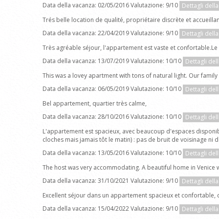
Data della vacanza: 02/05/2016 Valutazione: 9/10
Dettagli dell
Trés belle location de qualité, propriétaire discrète et accueillan
Data della vacanza: 22/04/2019 Valutazione: 9/10
Dettagli dell
Très agréable séjour, l'appartement est vaste et confortable.Le
Data della vacanza: 13/07/2019 Valutazione: 10/10
Dettagli del
This was a lovey apartment with tons of natural light. Our fami
Data della vacanza: 06/05/2019 Valutazione: 10/10
Dettagli del
Bel appartement, quartier très calme,
Data della vacanza: 28/10/2016 Valutazione: 10/10
Dettagli del
L'appartement est spacieux, avec beaucoup d'espaces disponible
cloches mais jamais tôt le matin) : pas de bruit de voisinage ni d
Data della vacanza: 13/05/2016 Valutazione: 10/10
Dettagli del
The host was very accommodating. A beautiful home in Venice wi
Data della vacanza: 31/10/2021 Valutazione: 9/10
Dettagli dell
Excellent séjour dans un appartement spacieux et confortable, 
Data della vacanza: 15/04/2022 Valutazione: 9/10
Dettagli dell