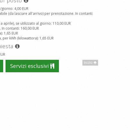
sul posto
a/giorno
: 4,00 EUR
le (da lasciare all'arrivo) per prenotazione. In contanti
:
aprile), se utilizzato al giorno
: 110,00 EUR
. In contanti
: 160,00 EUR
a)
: 1,65 EUR
a, per kWh (kilowattora)
: 1,65 EUR
hiesta
 EUR
Inizio
Servizi esclusivi