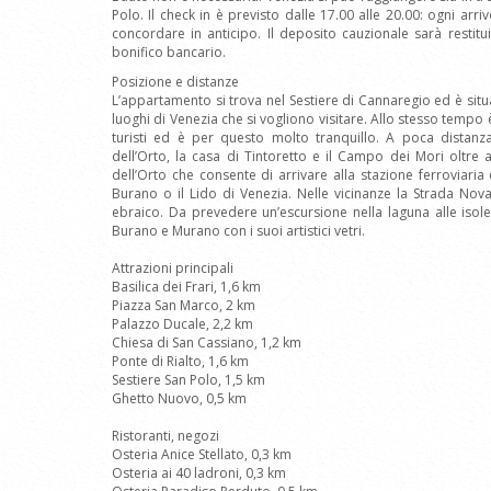
Polo. Il check in è previsto dalle 17.00 alle 20.00: ogni arriv
concordare in anticipo. Il deposito cauzionale sarà restitu
bonifico bancario.
Posizione e distanze
L’appartamento si trova nel Sestiere di Cannaregio ed è situa
luoghi di Venezia che si vogliono visitare. Allo stesso tempo 
turisti ed è per questo molto tranquillo. A poca distanz
dell’Orto, la casa di Tintoretto e il Campo dei Mori oltr
dell’Orto che consente di arrivare alla stazione ferroviaria
Burano o il Lido di Venezia. Nelle vicinanze la Strada Nova
ebraico. Da prevedere un’escursione nella laguna alle iso
Burano e Murano con i suoi artistici vetri.
Attrazioni principali
Basilica dei Frari, 1,6 km
Piazza San Marco, 2 km
Palazzo Ducale, 2,2 km
Chiesa di San Cassiano, 1,2 km
Ponte di Rialto, 1,6 km
Sestiere San Polo, 1,5 km
Ghetto Nuovo, 0,5 km
Ristoranti, negozi
Osteria Anice Stellato, 0,3 km
Osteria ai 40 ladroni, 0,3 km