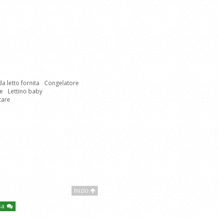
a letto fornita
Congelatore
ce
Lettino baby
itare
Inizio
asa