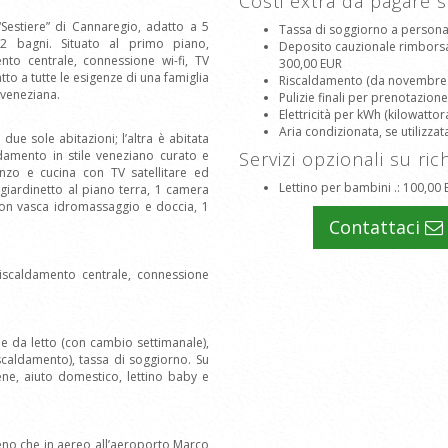
Costi extra da pagare 
Sestiere” di Cannaregio, adatto a 5
Tassa di soggiorno a person
 bagni. Situato al primo piano,
Deposito cauzionale rimborsabi
nto centrale, connessione wi-fi, TV
300,00 EUR
tto a tutte le esigenze di una famiglia
Riscaldamento (da novembre a 
 veneziana.
Pulizie finali per prenotazione
Elettricità per kWh (kilowattor
Aria condizionata, se utilizzat
ue sole abitazioni; l’altra è abitata
edamento in stile veneziano curato e
Servizi opzionali su ric
zo e cucina con TV satellitare ed
Lettino per bambini .
: 100,00
giardinetto al piano terra, 1 camera
con vasca idromassaggio e doccia, 1
Contattaci
riscaldamento centrale, connessione
 e da letto (con cambio settimanale),
caldamento), tassa di soggiorno. Su
ene, aiuto domestico, lettino baby e
reno che in aereo all’aeroporto Marco