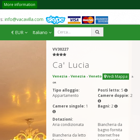
More information
us:
info@vacavilla.com
€ EUR
Italiano
VV30227
Ca' Lucia
Venezia
-
Venezia
-
Veneto
Vedi Mappa
3
-
OR
Tipo alloggio:
Posti letto:
5
Appartamento
Camere doppie:
2
Camere singole:
1
Bagni:
2
Dotazioni:
Aria condizionata
Biancheria da
bagno fornita
Biancheria da letto
Internet free