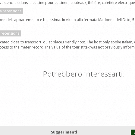
ustenciles dans la cuisine pour cuisiner : couteaux, théière, cafetière électrique
la recensione
ione dell’ appartemento è bellissima. In vicino alla fermata Madonna dell’Orto, 5 m
a recensione
ted close to transport. quiet place.Friendly host. The host only spoke Italian,
access to the meter record.The value of the tourist tax was not previously info
Potrebbero interessarti:
Suggerimenti