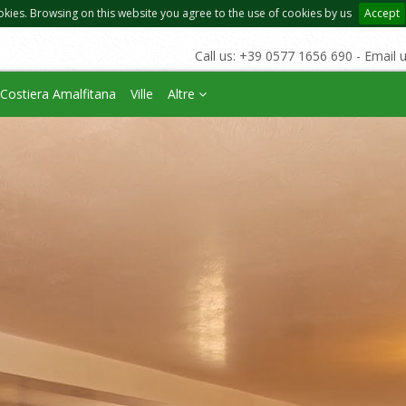
okies. Browsing on this website you agree to the use of cookies by us
Accept
Call us: +39 0577 1656 690 - Email 
Costiera Amalfitana
Ville
Altre