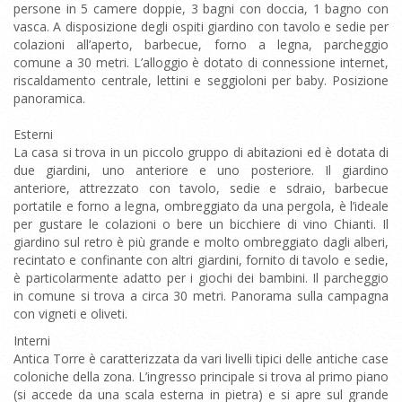
persone in 5 camere doppie, 3 bagni con doccia, 1 bagno con
vasca. A disposizione degli ospiti giardino con tavolo e sedie per
colazioni all’aperto, barbecue, forno a legna, parcheggio
comune a 30 metri. L’alloggio è dotato di connessione internet,
riscaldamento centrale, lettini e seggioloni per baby. Posizione
panoramica.
Esterni
La casa si trova in un piccolo gruppo di abitazioni ed è dotata di
due giardini, uno anteriore e uno posteriore. Il giardino
anteriore, attrezzato con tavolo, sedie e sdraio, barbecue
portatile e forno a legna, ombreggiato da una pergola, è l’ideale
per gustare le colazioni o bere un bicchiere di vino Chianti. Il
giardino sul retro è più grande e molto ombreggiato dagli alberi,
recintato e confinante con altri giardini, fornito di tavolo e sedie,
è particolarmente adatto per i giochi dei bambini. Il parcheggio
in comune si trova a circa 30 metri. Panorama sulla campagna
con vigneti e oliveti.
Interni
Antica Torre è caratterizzata da vari livelli tipici delle antiche case
coloniche della zona. L’ingresso principale si trova al primo piano
(si accede da una scala esterna in pietra) e si apre sul grande