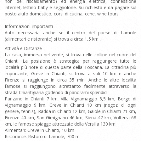
non del riscaldamento) ed energia elettrica, connessione
internet, lettino baby e seggiolone. Su richiesta e da pagare sul
posto aiuto domestico, corsi di cucina, cene, wine tours.
Informazioni importanti
Auto necessaria anche se il centro del paese di Lamole
(alimentari e ristorante) si trova a circa 1,5 km .
Attività e Distanze
La casa, immersa nel verde, si trova nelle colline nel cuore del
Chianti. La posizione è strategica per raggiungere tutte le
località più note di questa parte della Toscana. La cittadina più
importante, Greve in Chianti, si trova a soli 10 km e anche
Firenze si raggiunge in circa 35 min. Anche le altre località
famose si raggiungono altrettanto facilmente attraverso la
strada Chiantigiana godendo di panorami splendidi.
Panzano in Chianti 7 km, Villa Vignamaggio 5,5 km, Borgo di
Vignamaggio 9 km, Greve in Chianti 10 km (negozi di ogni
genere, tennis), Radda in Chianti 12 km, Gaiole in Chianti 21 km,
Firenze 40 km, San Gimignano 46 km, Siena 47 km, Volterra 68
km, le famose spiagge attrezzate della Versilia 130 km.
Alimentari: Greve in Chianti, 10 km
Ristorante: Ristoro di Lamole, 700 m