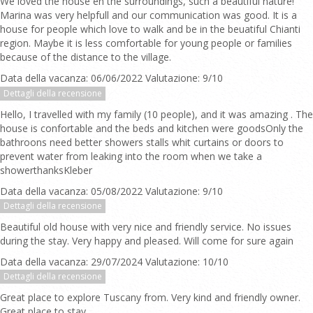
We loved the house en the surroundings, such a beautiful nature!
Marina was very helpfull and our communication was good. It is a
house for people which love to walk and be in the beuatiful Chianti
region. Maybe it is less comfortable for young people or families
because of the distance to the village.
Data della vacanza: 06/06/2022 Valutazione: 9/10
Dettagli della recensione
Hello, I travelled with my family (10 people), and it was amazing . The
house is confortable and the beds and kitchen were goodsOnly the
bathroons need better showers stalls whit curtains or doors to
prevent water from leaking into the room when we take a
showerthanksKleber
Data della vacanza: 05/08/2022 Valutazione: 9/10
Dettagli della recensione
Beautiful old house with very nice and friendly service. No issues
during the stay. Very happy and pleased. Will come for sure again
Data della vacanza: 29/07/2024 Valutazione: 10/10
Dettagli della recensione
Great place to explore Tuscany from. Very kind and friendly owner.
Great place to stay.