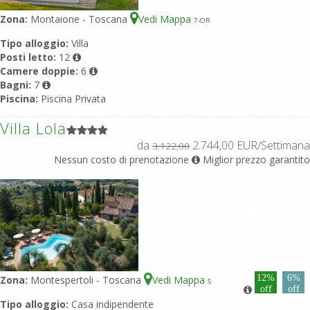
Zona:
Montaione - Toscana
Vedi Mappa
7
-OR
Tipo alloggio:
Villa
Posti letto:
12
Camere doppie:
6
Bagni:
7
Piscina:
Piscina Privata
Villa Lola
da
2.744,00 EUR/Settimana
3.122,00
Nessun costo di prenotazione
Miglior prezzo garantito
12%
6%
Zona:
Montespertoli - Toscana
Vedi Mappa
5
off
off
Tipo alloggio:
Casa indipendente