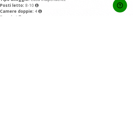
Posti letto:
8-10
Camere doppie:
4
Bagni:
4
Piscina:
Piscina Privata
Valutazione:
10/10 basato su 6 recensioni
Home
Contatti
Chi Siamo
Condizioni generali di contratto
Privacy Policy
Area Affiliati
Blog
Per i proprietari
Servizi esclusivi
Assicurazione Europ Assistance
Cookies
Destinazioni