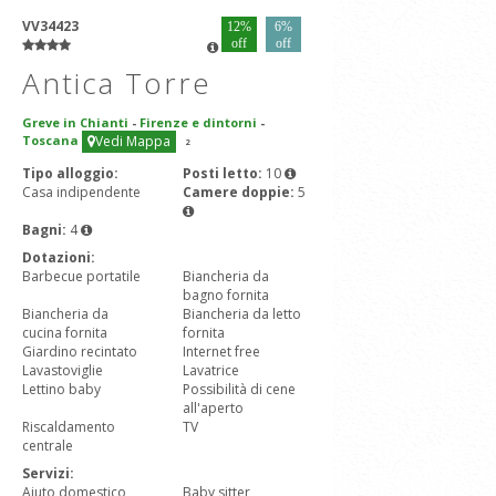
VV34423
12%
6%
off
off
Antica Torre
Greve in Chianti
-
Firenze e dintorni
-
Toscana
Vedi Mappa
2
Tipo alloggio:
Posti letto:
10
Casa indipendente
Camere doppie:
5
Bagni:
4
Dotazioni:
Barbecue portatile
Biancheria da
bagno fornita
Biancheria da
Biancheria da letto
cucina fornita
fornita
Giardino recintato
Internet free
Lavastoviglie
Lavatrice
Lettino baby
Possibilità di cene
all'aperto
Riscaldamento
TV
centrale
Servizi:
Aiuto domestico
Baby sitter