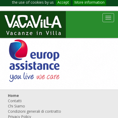
the use of cookies by us
Accept
More information
Toggl
navig
Home
Contatti
Chi Siamo
Condizioni generali di contratto
Privacy Policy