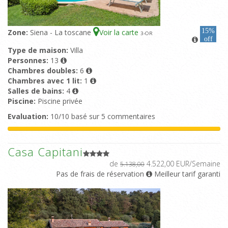
15%
Zone:
Siena - La toscane
Voir la carte
3
-OR
off
Type de maison:
Villa
Personnes:
13
Chambres doubles:
6
Chambres avec 1 lit:
1
Salles de bains:
4
Piscine:
Piscine privée
Evaluation:
10/10 basé sur 5 commentaires
Casa Capitani
de
4.522,00 EUR/Semaine
5.138,00
Pas de frais de réservation
Meilleur tarif garanti