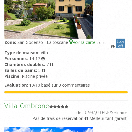
15%
Zone:
San Godenzo - La toscane
Voir la carte
3
-OR
off
Type de maison:
Villa
Personnes:
14-17
Chambres doubles:
7
Salles de bains:
5
Piscine:
Piscine privée
Evaluation:
10/10 basé sur 3 commentaires
Villa Ombrone
de 10.997,00 EUR/Semaine
Pas de frais de réservation
Meilleur tarif garanti