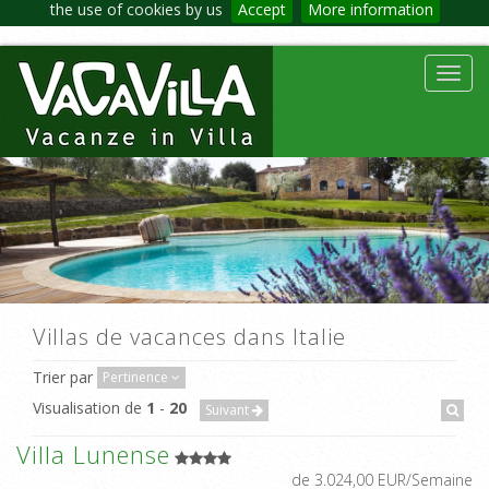
the use of cookies by us
Accept
More information
Toggl
navig
Villas de vacances dans Italie
Trier par
Pertinence
Visualisation de
1
-
20
Suivant
Villa Lunense
de 3.024,00 EUR/Semaine