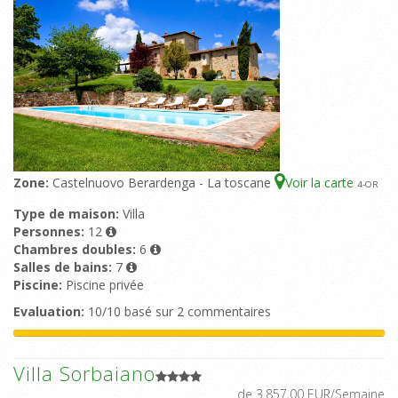
Zone:
Castelnuovo Berardenga - La toscane
Voir la carte
4
-OR
Type de maison:
Villa
Personnes:
12
Chambres doubles:
6
Salles de bains:
7
Piscine:
Piscine privée
Evaluation:
10/10 basé sur 2 commentaires
Villa Sorbaiano
de 3.857,00 EUR/Semaine