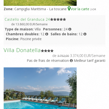
Zone:
Campiglia Marittima - La toscane
Voir la carte
2
-OR
Castello del Granduca 24
de 13.860,00 EUR/Semaine
Type de maison:
Villa
Personnes:
24
Chambres doubles:
12
Salles de bains:
12
Piscine:
Piscine privée
Villa Donatella
de
3.374,00 EUR/Semaine
3.752,00
Pas de frais de réservation
Meilleur tarif garanti