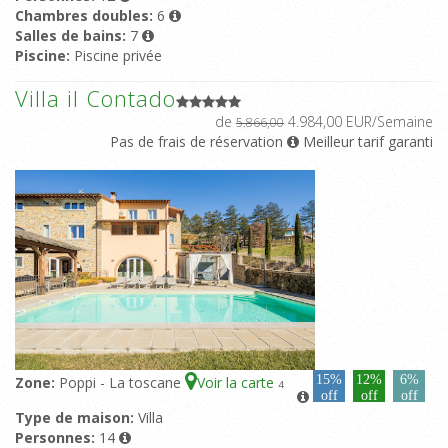
Chambres doubles:
6
Salles de bains:
7
Piscine:
Piscine privée
Villa il Contado
de
4.984,00 EUR/Semaine
5.866,00
Pas de frais de réservation
Meilleur tarif garanti
15%
12%
6%
Zone:
Poppi - La toscane
Voir la carte
4
off
off
off
Type de maison:
Villa
Personnes:
14