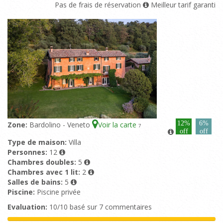
Pas de frais de réservation
Meilleur tarif garanti
12%
6%
Zone:
Bardolino - Veneto
Voir la carte
7
off
off
Type de maison:
Villa
Personnes:
12
Chambres doubles:
5
Chambres avec 1 lit:
2
Salles de bains:
5
Piscine:
Piscine privée
Evaluation:
10/10 basé sur 7 commentaires