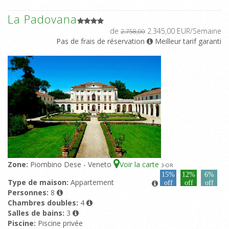
La Padovana
de
2.345,00 EUR/Semaine
2.758,00
Pas de frais de réservation
Meilleur tarif garanti
Zone:
Piombino Dese - Veneto
Voir la carte
3
-OR
15%
12%
6%
Type de maison:
Appartement
off
off
off
Personnes:
8
Chambres doubles:
4
Salles de bains:
3
Piscine:
Piscine privée