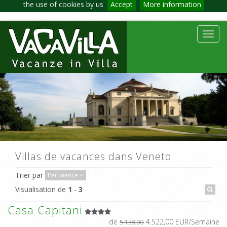
the use of cookies by us
Accept
More information
Toggl
navig
Villas de vacances dans Veneto
Trier par
Pertinence
Visualisation de
1
-
3
Casa Capitani
de
4.522,00 EUR/Semaine
5.138,00