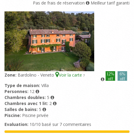
Pas de frais de réservation
Meilleur tarif garanti
12%
6%
Zone:
Bardolino - Veneto
Voir la carte
7
off
off
Type de maison:
Villa
Personnes:
12
Chambres doubles:
5
Chambres avec 1 lit:
2
Salles de bains:
5
Piscine:
Piscine privée
Evaluation:
10/10 basé sur 7 commentaires