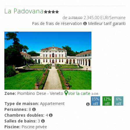
La Padovana
de
2.345,00 EUR/Semaine
2.758,00
Pas de frais de réservation
Meilleur tarif garanti
Zone:
Piombino Dese - Veneto
Voir la carte
3
-OR
15%
12%
6%
Type de maison:
Appartement
off
off
off
Personnes:
8
Chambres doubles:
4
Salles de bains:
3
Piscine:
Piscine privée