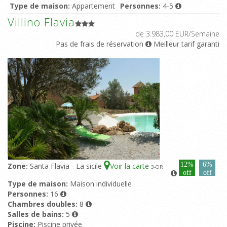
Type de maison:
Appartement
Personnes:
4-5
Chambres doubles:
2
Salles de bains:
1
Villino Flavia
Piscine:
Piscine en commun
de 3.983,00 EUR/Semaine
Pas de frais de réservation
Meilleur tarif garanti
12%
6%
Zone:
Santa Flavia - La sicile
Voir la carte
3
-OR
off
off
Type de maison:
Maison individuelle
Personnes:
16
Chambres doubles:
8
Salles de bains:
5
Piscine:
Piscine privée