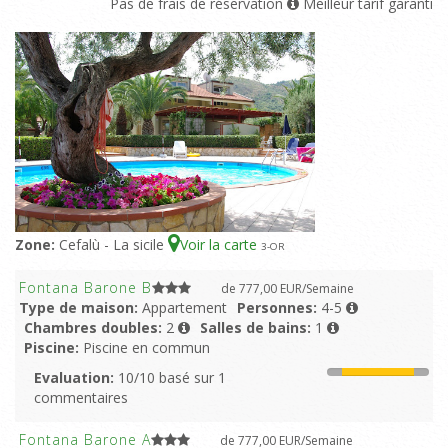
Pas de frais de réservation
Meilleur tarif garanti
Zone:
Cefalù - La sicile
Voir la carte
3
-OR
Fontana Barone B
de 777,00 EUR/Semaine
Type de maison:
Appartement
Personnes:
4-5
Chambres doubles:
2
Salles de bains:
1
Piscine:
Piscine en commun
Evaluation:
10/10 basé sur 1
commentaires
Fontana Barone A
de 777,00 EUR/Semaine