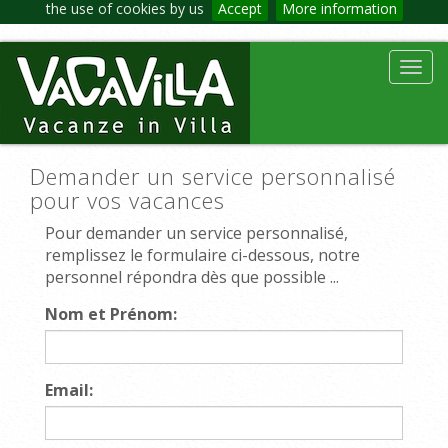
the use of cookies by us
Accept
More information
Toggl
navig
Demander un service personnalisé
pour vos vacances
Pour demander un service personnalisé,
remplissez le formulaire ci-dessous, notre
personnel répondra dès que possible ...
Nom et Prénom:
Email: