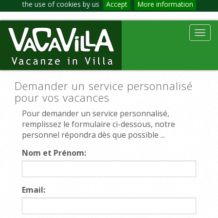
the use of cookies by us
Accept
More information
Toggl
navig
Demander un service personnalisé
pour vos vacances
Pour demander un service personnalisé,
remplissez le formulaire ci-dessous, notre
personnel répondra dès que possible ...
Nom et Prénom:
Email: