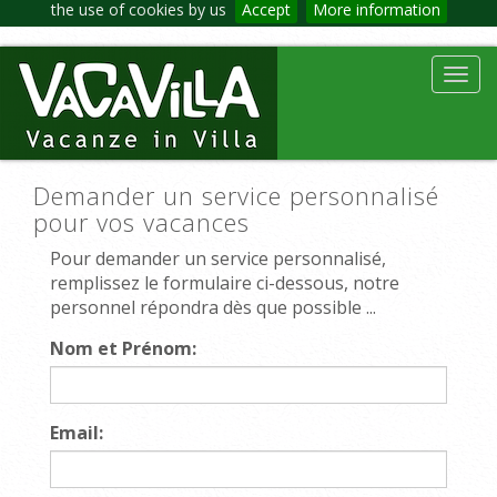
the use of cookies by us
Accept
More information
Toggl
navig
Demander un service personnalisé
pour vos vacances
Pour demander un service personnalisé,
remplissez le formulaire ci-dessous, notre
personnel répondra dès que possible ...
Nom et Prénom:
Email: