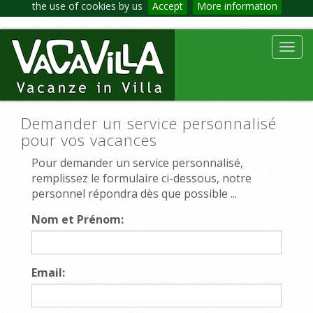
the use of cookies by us
Accept
More information
Toggl
navig
Demander un service personnalisé
pour vos vacances
Pour demander un service personnalisé,
remplissez le formulaire ci-dessous, notre
personnel répondra dès que possible ...
Nom et Prénom:
Email: