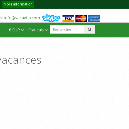
More information
us:
info@vacavilla.com
€ EUR
Francais
vacances