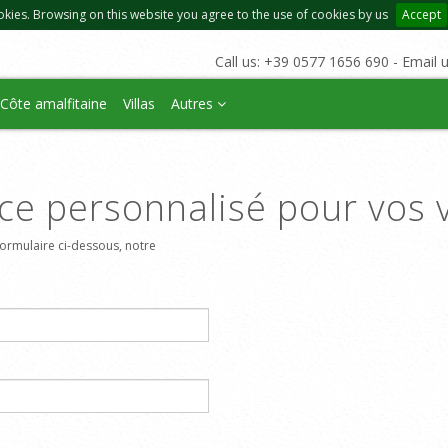
okies. Browsing on this website you agree to the use of cookies by us
Accept
Call us: +39 0577 1656 690 - Email 
Côte amalfitaine
Villas
Autres
ce personnalisé pour vos 
ormulaire ci-dessous, notre