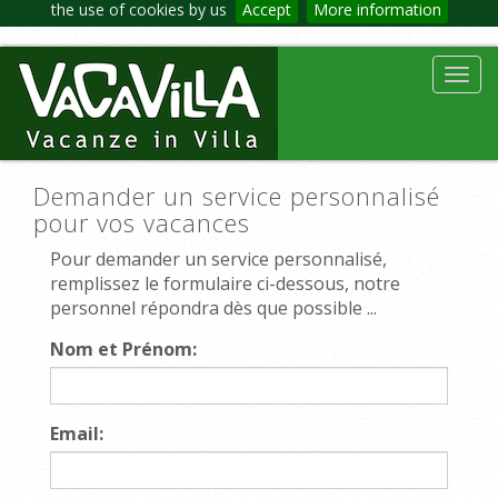
the use of cookies by us
Accept
More information
Toggl
navig
Demander un service personnalisé
pour vos vacances
Pour demander un service personnalisé,
remplissez le formulaire ci-dessous, notre
personnel répondra dès que possible ...
Nom et Prénom:
Email: