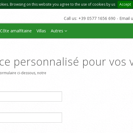
okies. Browsing on this website you agree to the use of cookies by us
Accept
Call us: +39 0577 1656 690 - Email 
Côte amalfitaine
Villas
Autres
ce personnalisé pour vos 
ormulaire ci-dessous, notre