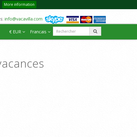
More information
us:
info@vacavilla.com
€ EUR
Francais
vacances