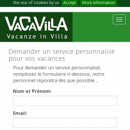
the use of cookies by us
Accept
More information
Toggl
navig
Demander un service personnalisé
pour vos vacances
Pour demander un service personnalisé,
remplissez le formulaire ci-dessous, notre
personnel répondra dès que possible ...
Nom et Prénom:
Email: