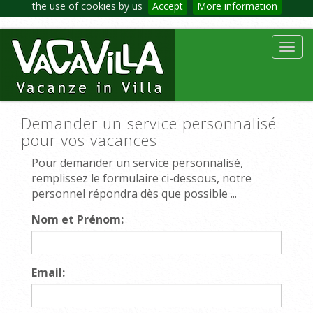
the use of cookies by us
Accept
More information
Toggl
navig
Demander un service personnalisé
pour vos vacances
Pour demander un service personnalisé,
remplissez le formulaire ci-dessous, notre
personnel répondra dès que possible ...
Nom et Prénom:
Email: