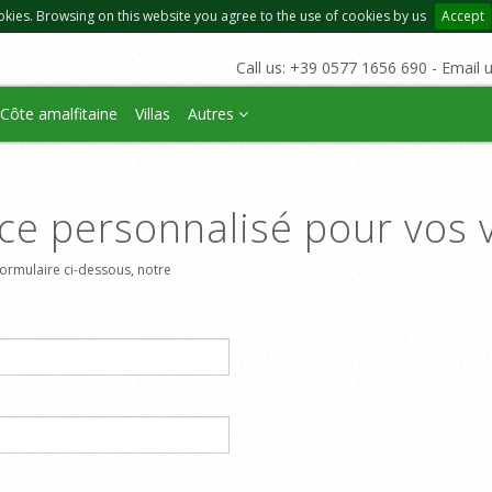
okies. Browsing on this website you agree to the use of cookies by us
Accept
Call us: +39 0577 1656 690 - Email 
Côte amalfitaine
Villas
Autres
ce personnalisé pour vos 
ormulaire ci-dessous, notre