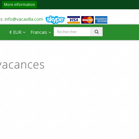
More information
us:
info@vacavilla.com
€ EUR
Francais
vacances