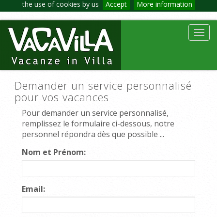
the use of cookies by us
Accept
More information
Toggl
navig
Demander un service personnalisé
pour vos vacances
Pour demander un service personnalisé,
remplissez le formulaire ci-dessous, notre
personnel répondra dès que possible ...
Nom et Prénom:
Email: