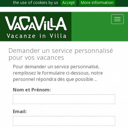
the use of cookies by us
Accept
More information
Toggl
navig
Demander un service personnalisé
pour vos vacances
Pour demander un service personnalisé,
remplissez le formulaire ci-dessous, notre
personnel répondra dès que possible ...
Nom et Prénom:
Email: