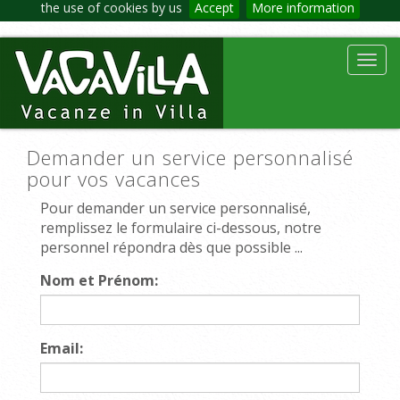
the use of cookies by us
Accept
More information
Toggl
navig
Demander un service personnalisé
pour vos vacances
Pour demander un service personnalisé,
remplissez le formulaire ci-dessous, notre
personnel répondra dès que possible ...
Nom et Prénom:
Email: